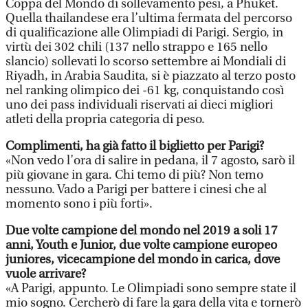
Coppa del Mondo di sollevamento pesi, a Phuket.
Quella thailandese era l’ultima fermata del percorso
di qualificazione alle Olimpiadi di Parigi. Sergio, in
virtù dei 302 chili (137 nello strappo e 165 nello
slancio) sollevati lo scorso settembre ai Mondiali di
Riyadh, in Arabia Saudita, si è piazzato al terzo posto
nel ranking olimpico dei -61 kg, conquistando così
uno dei pass individuali riservati ai dieci migliori
atleti della propria categoria di peso.
Complimenti, ha già fatto il biglietto per Parigi?
«Non vedo l’ora di salire in pedana, il 7 agosto, sarò il
più giovane in gara. Chi temo di più? Non temo
nessuno. Vado a Parigi per battere i cinesi che al
momento sono i più forti».
Due volte campione del mondo nel 2019 a soli 17
anni, Youth e Junior, due volte campione europeo
juniores, vicecampione del mondo in carica, dove
vuole arrivare?
«A Parigi, appunto. Le Olimpiadi sono sempre state il
mio sogno. Cercherò di fare la gara della vita e tornerò