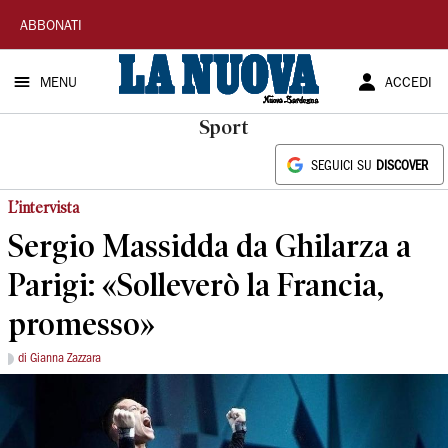
La
ABBONATI
Nuova
MENU
ACCEDI
Sardegna
Sport
SEGUICI SU
DISCOVER
L’intervista
Sergio Massidda da Ghilarza a
Parigi: «Solleverò la Francia,
promesso»
di Gianna Zazzara