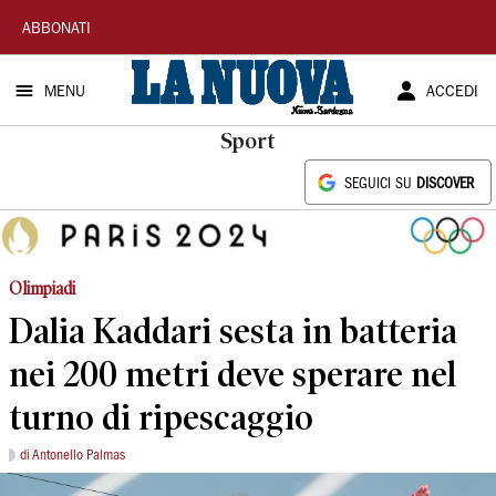
La
ABBONATI
Nuova
MENU
ACCEDI
Sardegna
Sport
SEGUICI SU
DISCOVER
Olimpiadi
Dalia Kaddari sesta in batteria
nei 200 metri deve sperare nel
turno di ripescaggio
di Antonello Palmas