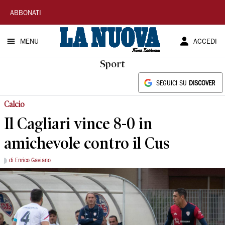
La
ABBONATI
Nuova
MENU
ACCEDI
Sardegna
Sport
SEGUICI SU
DISCOVER
Calcio
Il Cagliari vince 8-0 in
amichevole contro il Cus
di Enrico Gaviano