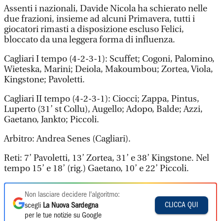
Assenti i nazionali, Davide Nicola ha schierato nelle
due frazioni, insieme ad alcuni Primavera, tutti i
giocatori rimasti a disposizione escluso Felici,
bloccato da una leggera forma di influenza.
Cagliari I tempo (4-2-3-1): Scuffet; Cogoni, Palomino,
Wieteska, Marini; Deiola, Makoumbou; Zortea, Viola,
Kingstone; Pavoletti.
Cagliari II tempo (4-2-3-1): Ciocci; Zappa, Pintus,
Luperto (31’ st Collu), Augello; Adopo, Balde; Azzi,
Gaetano, Jankto; Piccoli.
Arbitro: Andrea Senes (Cagliari).
Reti: 7’ Pavoletti, 13’ Zortea, 31’ e 38’ Kingstone. Nel
tempo 15’ e 18’ (rig.) Gaetano, 10’ e 22’ Piccoli.
Non lasciare decidere l'algoritmo:
CLICCA QUI
scegli
La Nuova Sardegna
per le tue notizie su Google