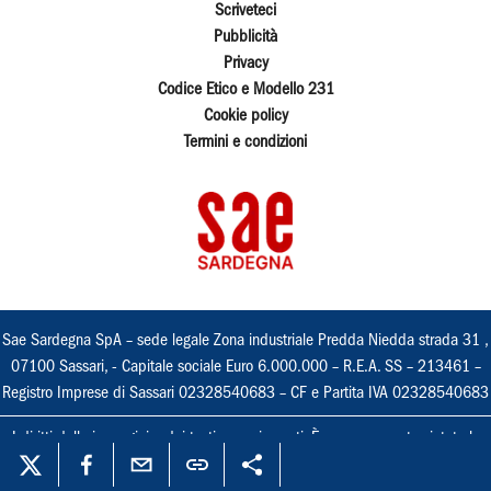
Scriveteci
Pubblicità
Privacy
Codice Etico e Modello 231
Cookie policy
Termini e condizioni
Sae Sardegna SpA – sede legale Zona industriale Predda Niedda strada 31 ,
07100 Sassari, - Capitale sociale Euro 6.000.000 – R.E.A. SS – 213461 –
Registro Imprese di Sassari 02328540683 – CF e Partita IVA 02328540683
I diritti delle immagini e dei testi sono riservati. È espressamente vietata la
loro riproduzione con qualsiasi mezzo e l'adattamento totale o parziale.