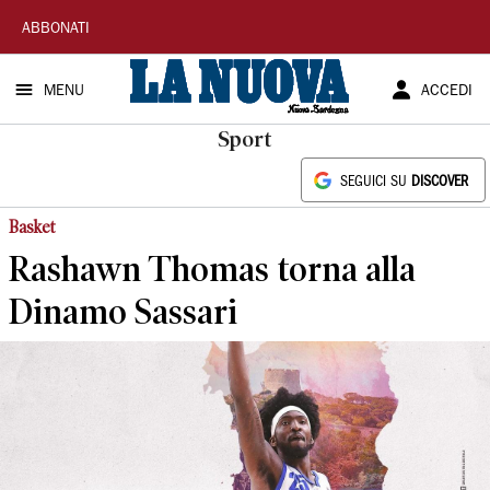
La
ABBONATI
Nuova
MENU
ACCEDI
Sardegna
Sport
SEGUICI SU
DISCOVER
Basket
Rashawn Thomas torna alla
Dinamo Sassari