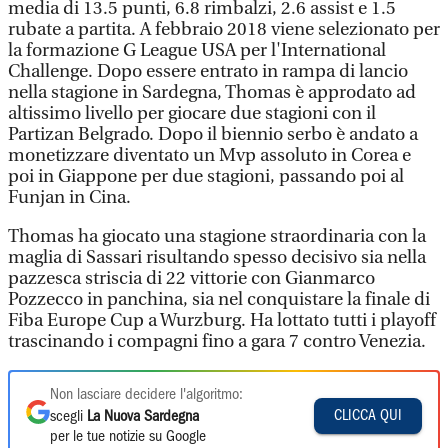
media di 13.5 punti, 6.8 rimbalzi, 2.6 assist e 1.5
rubate a partita. A febbraio 2018 viene selezionato per
la formazione G League USA per l'International
Challenge. Dopo essere entrato in rampa di lancio
nella stagione in Sardegna, Thomas è approdato ad
altissimo livello per giocare due stagioni con il
Partizan Belgrado. Dopo il biennio serbo è andato a
monetizzare diventato un Mvp assoluto in Corea e
poi in Giappone per due stagioni, passando poi al
Funjan in Cina.
Thomas ha giocato una stagione straordinaria con la
maglia di Sassari risultando spesso decisivo sia nella
pazzesca striscia di 22 vittorie con Gianmarco
Pozzecco in panchina, sia nel conquistare la finale di
Fiba Europe Cup a Wurzburg. Ha lottato tutti i playoff
trascinando i compagni fino a gara 7 contro Venezia.
Non lasciare decidere l'algoritmo:
CLICCA QUI
scegli
La Nuova Sardegna
per le tue notizie su Google