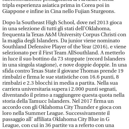
tripla esperienza asiatica prima in Corea poi in
Giappone e infine in Cina nello Fujian Sturgeons.
Dopo la Southeast High School, dove nel 2013 gioca
in una selezione di tutti gli stati dell'Oklahoma,
frequenta la Texas A&M University Corpus Christi con
la maglia degli Islanders. Da junior viene nominato
Southland Defensive Player of the Year (2016), e viene
selezionato per il First Team AllSouthland. A metterlo
in luce il suo bottino da 73 stoppate (record Islanders
in una singola stagione), e nove doppie doppie. In una
sfida contro Texas State il giovane Thomas prende 19
rimbalzi e firma le sue statistiche con 16.6 punti, 8
rimbalzi e 2.3 blocchi in media a partita. Nella sua
carriera universitaria supera i 2.000 punti segnati,
diventando il primo a raggiungere questa quota nella
storia della Tamucc Islanders. Nel 2017 firma un
accordo con gli Oklahoma City Thunder e gioca con
loro nella Summer League. Successivamente il
passaggio all’ affiliata Oklahoma City Blue in G
League, con cui in 36 partite va a referto con una