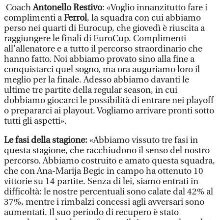
Coach
Antonello Restivo
: «Voglio innanzitutto fare i
complimenti a
Ferrol
, la squadra con cui abbiamo
perso nei quarti di Eurocup, che giovedì è riuscita a
raggiungere le finali di EuroCup. Complimenti
all'allenatore e a tutto il percorso straordinario che
hanno fatto. Noi abbiamo provato sino alla fine a
conquistarci quel sogno, ma ora auguriamo loro il
meglio per la finale. Adesso abbiamo davanti le
ultime tre partite della regular season, in cui
dobbiamo giocarci le possibilità di entrare nei playoff
o prepararci ai playout. Vogliamo arrivare pronti sotto
tutti gli aspetti».
Le fasi della stagione:
«Abbiamo vissuto tre fasi in
questa stagione, che racchiudono il senso del nostro
percorso. Abbiamo costruito e amato questa squadra,
che con Ana-Marija Begic in campo ha ottenuto 10
vittorie su 14 partite. Senza di lei, siamo entrati in
difficoltà: le nostre percentuali sono calate dal 42% al
37%, mentre i rimbalzi concessi agli avversari sono
aumentati. Il suo periodo di recupero è stato