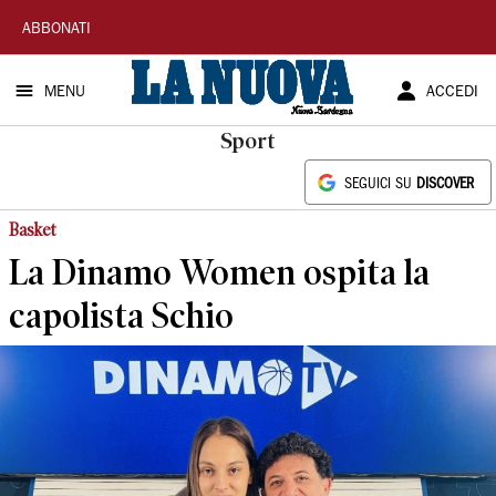
La
ABBONATI
Nuova
MENU
ACCEDI
Sardegna
Sport
SEGUICI SU
DISCOVER
Basket
La Dinamo Women ospita la
capolista Schio