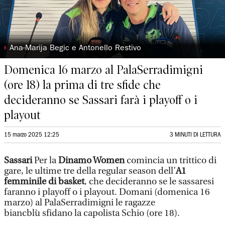
◗
Ana-Marija Begic e Antonello Restivo
Domenica 16 marzo al PalaSerradimigni
(ore 18) la prima di tre sfide che
decideranno se Sassari farà i playoff o i
playout
15 marzo 2025 12:25
3 MINUTI DI LETTURA
Sassari
Per la
Dinamo Women
comincia un trittico di
gare, le ultime tre della regular season dell’
A1
femminile di basket
, che decideranno se le sassaresi
faranno i playoff o i playout. Domani (domenica 16
marzo) al PalaSerradimigni le ragazze
biancblù sfidano la capolista Schio (ore 18).