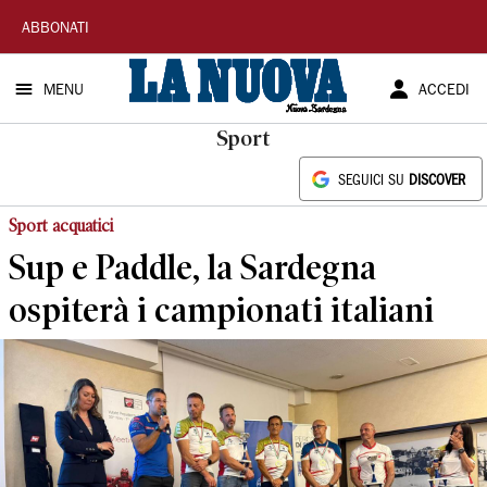
La
ABBONATI
Nuova
MENU
ACCEDI
Sardegna
Sport
SEGUICI SU
DISCOVER
Sport acquatici
Sup e Paddle, la Sardegna
ospiterà i campionati italiani