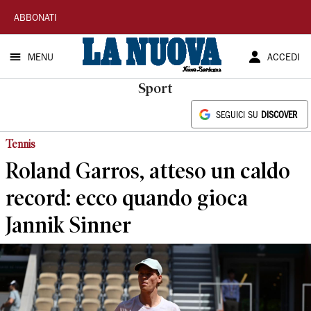
La
ABBONATI
Nuova
MENU
ACCEDI
Sardegna
Sport
SEGUICI SU
DISCOVER
Tennis
Roland Garros, atteso un caldo
record: ecco quando gioca
Jannik Sinner