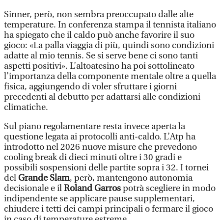
Sinner, però, non sembra preoccupato dalle alte
temperature. In conferenza stampa il tennista italiano
ha spiegato che il caldo può anche favorire il suo
gioco: «La palla viaggia di più, quindi sono condizioni
adatte al mio tennis. Se si serve bene ci sono tanti
aspetti positivi». L’altoatesino ha poi sottolineato
l’importanza della componente mentale oltre a quella
fisica, aggiungendo di voler sfruttare i giorni
precedenti al debutto per adattarsi alle condizioni
climatiche.
Sul piano regolamentare resta invece aperta la
questione legata ai protocolli anti-caldo. L’Atp ha
introdotto nel 2026 nuove misure che prevedono
cooling break di dieci minuti oltre i 30 gradi e
possibili sospensioni delle partite sopra i 32. I tornei
del
Grande Slam
, però, mantengono autonomia
decisionale e il
Roland Garros
potrà scegliere in modo
indipendente se applicare pause supplementari,
chiudere i tetti dei campi principali o fermare il gioco
in caso di temperature estreme.