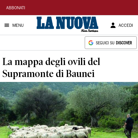
La
ABBONATI
Nuova
MENU
ACCEDI
Sardegna
SEGUICI SU
DISCOVER
La mappa degli ovili del
Supramonte di Baunei