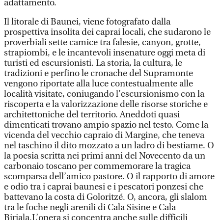
adattamento.
Il litorale di Baunei, viene fotografato dalla
prospettiva insolita dei caprai locali, che sudarono le
proverbiali sette camice tra falesie, canyon, grotte,
strapiombi, e le incantevoli insenature oggi meta di
turisti ed escursionisti. La storia, la cultura, le
tradizioni e perfino le cronache del Supramonte
vengono riportate alla luce contestualmente alle
località visitate, coniugando l’escursionismo con la
riscoperta e la valorizzazione delle risorse storiche e
architettoniche del territorio. Aneddoti quasi
dimenticati trovano ampio spazio nel testo. Come la
vicenda del vecchio capraio di Margine, che teneva
nel taschino il dito mozzato a un ladro di bestiame. O
la poesia scritta nei primi anni del Novecento da un
carbonaio toscano per commemorare la tragica
scomparsa dell’amico pastore. O il rapporto di amore
e odio tra i caprai baunesi e i pescatori ponzesi che
battevano la costa di Goloritzé. O, ancora, gli slalom
tra le foche negli arenili di Cala Sisine e Cala
Biriala.L’opera si concentra anche sulle difficili