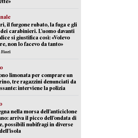
ette»
unale
ri, il furgone rubato, la fuga e gli
 dei carabinieri. L’uomo davanti
dice si giustifica così: «Volevo
re, non lo facevo da tanto»
 Fiori
so
ono limonata per comprare un
ino, tre ragazzini denunciati da
ssante: interviene la polizia
o
gna nella morsa dell’anticiclone
ano: arriva il picco dell’ondata di
e, possibili nubifragi in diverse
dell’isola