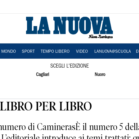
A MONDO
SPORT
TEMPO LIBERO
VIDEO
LANUOVA@SCUOLA
E
SCEGLI L'EDIZIONE
Cagliari
Nuoro
LIBRO PER LIBRO
umero di CaminerasÈ il numero 5 della «
 L’editoriale introduce ai temi trattati: 