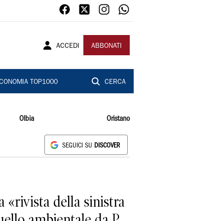
ACCEDI
ABBONATI
CONOMIA TOP1000
CERCA
Olbia
Oristano
SEGUICI SU
DISCOVER
rivista della sinistra
quello ambientale da P.