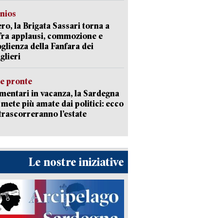
nios
ro, la Brigata Sassari torna a
fra applausi, commozione e
oglienza della Fanfara dei
glieri
ie pronte
mentari in vacanza, la Sardegna
e mete più amate dai politici: ecco
trascorreranno l’estate
Le nostre iniziative