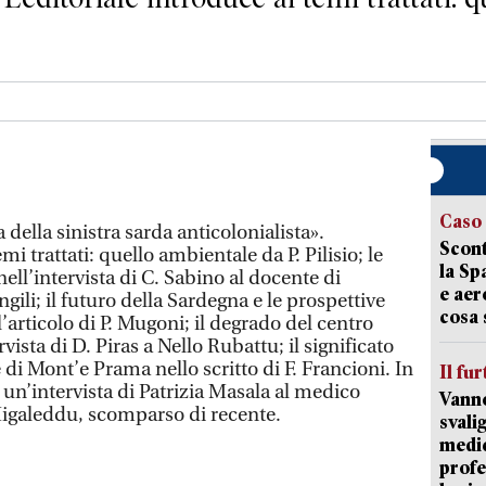
Caso
a della sinistra sarda anticolonialista».
Scont
mi trattati: quello ambientale da P. Pilisio; le
la Sp
ell’intervista di C. Sabino al docente di
e aer
ili; il futuro della Sardegna e le prospettive
cosa 
articolo di P. Mugoni; il degrado del centro
rvista di D. Piras a Nello Rubattu; il significato
 di Mont’e Prama nello scritto di F. Francioni. In
Il fur
un’intervista di Patrizia Masala al medico
Vanno
igaleddu, scomparso di recente.
svali
medic
profe