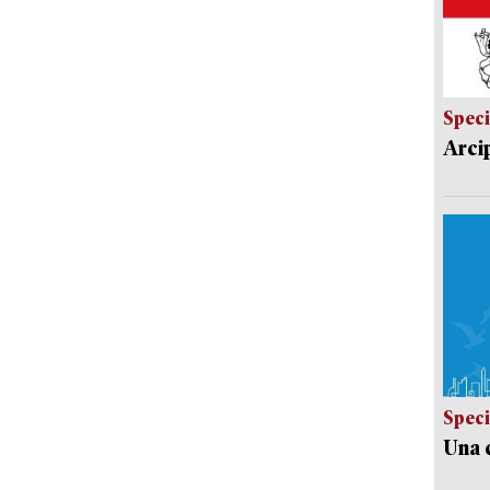
Speci
Arci
Speci
Una c