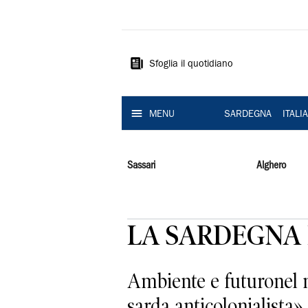
La
Nuova
Sardegna
Sfoglia il quotidiano
MENU
SARDEGNA
ITALI
Sassari
Alghero
LA SARDEGNA 
Ambiente e futuronel n
sarda anticolonialista».