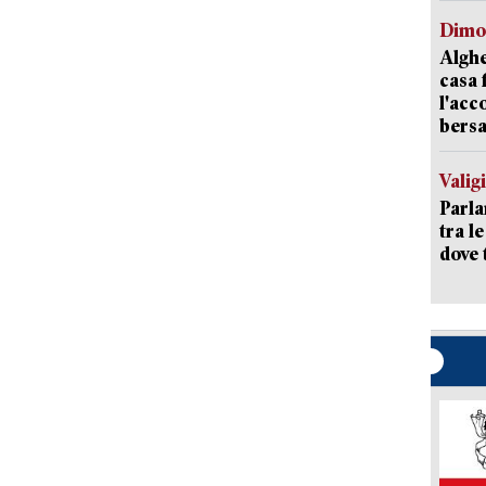
Dimo
Alghe
casa 
l'acc
bersa
Valig
Parla
tra l
dove 