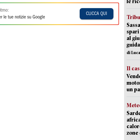
le ric
itmo:
CLICCA QUI
Trib
r le tue notizie su Google
Sassa
spari
al giu
guida
di Luca
Il ca
Vend
motor
un pa
Mete
Sarde
afric
calor
zone 