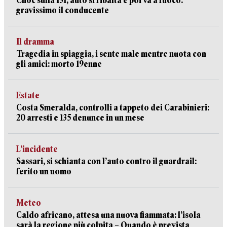
Choc sulla 131, auto si ribalta e poi va a fuoco:
gravissimo il conducente
Il dramma
Tragedia in spiaggia, i sente male mentre nuota con
gli amici: morto 19enne
Estate
Costa Smeralda, controlli a tappeto dei Carabinieri:
20 arresti e 135 denunce in un mese
L’incidente
Sassari, si schianta con l’auto contro il guardrail:
ferito un uomo
Meteo
Caldo africano, attesa una nuova fiammata: l’isola
sarà la regione più colpita – Quando è prevista