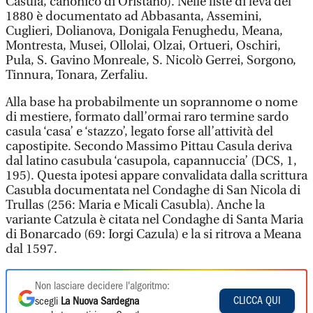
Casula, canonico di Oristano). Nelle liste di leva del
1880 è documentato ad Abbasanta, Assemini,
Cuglieri, Dolianova, Donigala Fenughedu, Meana,
Montresta, Musei, Ollolai, Olzai, Ortueri, Oschiri,
Pula, S. Gavino Monreale, S. Nicolò Gerrei, Sorgono,
Tinnura, Tonara, Zerfaliu.
Alla base ha probabilmente un soprannome o nome
di mestiere, formato dall’ormai raro termine sardo
casula ‘casa’ e ‘stazzo’, legato forse all’attività del
capostipite. Secondo Massimo Pittau Casula deriva
dal latino casubula ‘casupola, capannuccia’ (DCS, 1,
195). Questa ipotesi appare convalidata dalla scrittura
Casubla documentata nel Condaghe di San Nicola di
Trullas (256: Maria e Micali Casubla). Anche la
variante Catzula è citata nel Condaghe di Santa Maria
di Bonarcado (69: Iorgi Cazula) e la si ritrova a Meana
dal 1597.
Non lasciare decidere l'algoritmo:
CLICCA QUI
scegli
La Nuova Sardegna