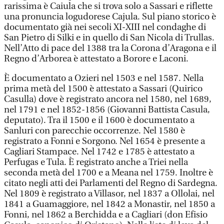
rarissima è Caiula che si trova solo a Sassari e riflette
una pronuncia logudorese Cajula. Sul piano storico è
documentato già nei secoli XI-XIII nel condaghe di
San Pietro di Silki e in quello di San Nicola di Trullas.
Nell’Atto di pace del 1388 tra la Corona d’Aragona e il
Regno d’Arborea è attestato a Borore e Laconi.
È documentato a Ozieri nel 1503 e nel 1587. Nella
prima metà del 1500 è attestato a Sassari (Quirico
Casulla) dove è registrato ancora nel 1580, nel 1689,
nel 1791 e nel 1852-1856 (Giovanni Battista Casula,
deputato). Tra il 1500 e il 1600 è documentato a
Sanluri con parecchie occorrenze. Nel 1580 è
registrato a Fonni e Sorgono. Nel 1654 è presente a
Cagliari Stampace. Nel 1742 e 1785 è attestato a
Perfugas e Tula. È registrato anche a Triei nella
seconda metà del 1700 e a Meana nel 1759. Inoltre è
citato negli atti dei Parlamenti del Regno di Sardegna.
Nel 1809 è registrato a Villasor, nel 1837 a Ollolai, nel
1841 a Guamaggiore, nel 1842 a Monastir, nel 1850 a
Fonni, nel 1862 a Berchidda e a Cagliari (don Efisio