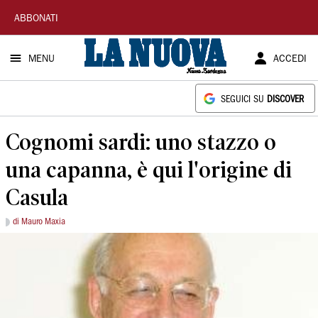
La
ABBONATI
Nuova
MENU
ACCEDI
Sardegna
SEGUICI SU
DISCOVER
Cognomi sardi: uno stazzo o
una capanna, è qui l'origine di
Casula
di Mauro Maxia