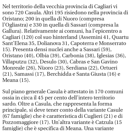
Nel territorio della vecchia provincia di Cagliari vi
sono 720 Casula. Altri 195 risiedono nella provincia di
Oristano; 200 in quella di Nuoro (compresa
l’Ogliastra) e 330 in quella di Sassari (compresa la
Gallura). Relativamente ai comuni, ha l’epicentro a
Cagliari (120) col suo hinterland (Assemini 41, Quartu
Sant’Elena 35, Dolianova 31, Capoterra e Monserrato
15). Presenta densi nuclei anche a Sassari (59),
Oristano (40), Olbia (39), Carbonia (38), Iglesias (36),
Villaputzu (32), Desulo (30), Cabras e San Gavino
Monreale (26), Nùoro (23), Serdiana (22), Ortueri
(21), Samassi (17), Berchidda e Santa Giusta (16) e
Meana (15).
Sul piano generale Casula è attestato in 170 comuni
ossia in circa il 45 per cento dell’intero territorio
sardo. Oltre a Casula, che rappresenta la forma
principale, si deve tener conto della variante Casule
(67 famiglie) che è caratteristica di Cuglieri (21) e di
Pozzomaggiore (17). Un’altra variante è Catzula (15
famiglie) che è specifica di Meana. Una variante