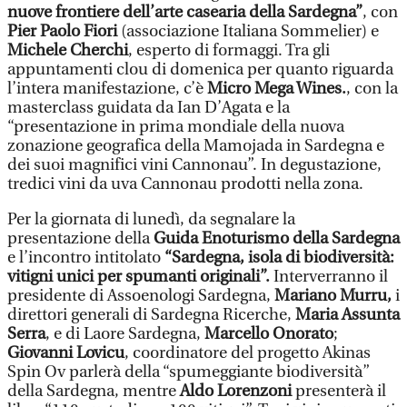
nuove frontiere dell’arte casearia della Sardegna”
, con
Pier Paolo Fiori
(associazione Italiana Sommelier) e
Michele Cherchi
, esperto di formaggi. Tra gli
appuntamenti clou di domenica per quanto riguarda
l’intera manifestazione, c’è
Micro Mega Wines.
, con la
masterclass guidata da Ian D’Agata e la
“presentazione in prima mondiale della nuova
zonazione geografica della Mamojada in Sardegna e
dei suoi magnifici vini Cannonau”. In degustazione,
tredici vini da uva Cannonau prodotti nella zona.
Per la giornata di lunedì, da segnalare la
presentazione della
Guida Enoturismo della Sardegna
e l’incontro intitolato
“Sardegna, isola di biodiversità:
vitigni unici per spumanti originali”.
Interverranno il
presidente di Assoenologi Sardegna,
Mariano Murru,
i
direttori generali di Sardegna Ricerche,
Maria Assunta
Serra
, e di Laore Sardegna,
Marcello Onorato
;
Giovanni Lovicu
, coordinatore del progetto Akinas
Spin Ov parlerà della “spumeggiante biodiversità”
della Sardegna, mentre
Aldo Lorenzoni
presenterà il