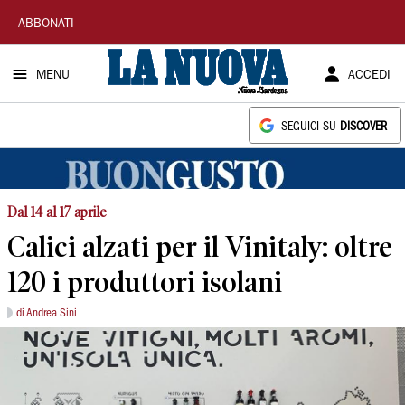
La
ABBONATI
Nuova
MENU
ACCEDI
Sardegna
SEGUICI SU
DISCOVER
Dal 14 al 17 aprile
Calici alzati per il Vinitaly: oltre
120 i produttori isolani
di Andrea Sini