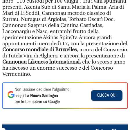
libro “110 custodi per 100 vitigni”. Tra i vini spumanti
presenti, Akenta Sub di Santa Maria la Palma, Aria di
Marì di Li Seddi, Cannonau metodo classico di
Surrau, Nuragus di Argiolas, Torbato Oscarì Doc,
Cannonau Saeprus della Cantina Castiadas,
Lacconargiu e Nasc, entrambi frutto della
sperimentazione Akinas SpinOv. Ancora grandi
appuntamenti mercoledì 17, con la presentazione del
Concorso mondiale di Bruxelles
, a cura del Consorzio
di Tutela Vini di Alghero, e ancora la presentazione di
Cannonau Likeness International,
che lo scorso anno
ha riscosso un enorme successo e del Concorso
Vermentino.
Non lasciare decidere l'algoritmo:
CLICCA QUI
scegli
La Nuova Sardegna
per le tue notizie su Google