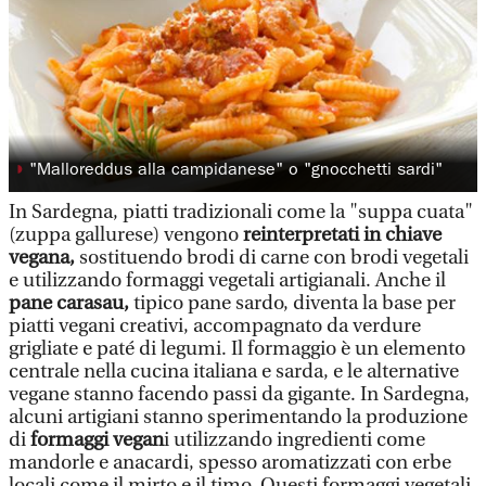
◗
"Malloreddus alla campidanese" o "gnocchetti sardi"
In Sardegna, piatti tradizionali come la "suppa cuata"
(zuppa gallurese) vengono
reinterpretati in chiave
vegana,
sostituendo brodi di carne con brodi vegetali
e utilizzando formaggi vegetali artigianali. Anche il
pane carasau,
tipico pane sardo, diventa la base per
piatti vegani creativi, accompagnato da verdure
grigliate e paté di legumi. Il formaggio è un elemento
centrale nella cucina italiana e sarda, e le alternative
vegane stanno facendo passi da gigante. In Sardegna,
alcuni artigiani stanno sperimentando la produzione
di
formaggi vegan
i utilizzando ingredienti come
mandorle e anacardi, spesso aromatizzati con erbe
locali come il mirto e il timo. Questi formaggi vegetali