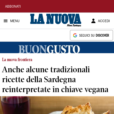
La
ABBONATI
Nuova
MENU
ACCEDI
Sardegna
SEGUICI SU
DISCOVER
La nuova frontiera
Anche alcune tradizionali
ricette della Sardegna
reinterpretate in chiave vegana