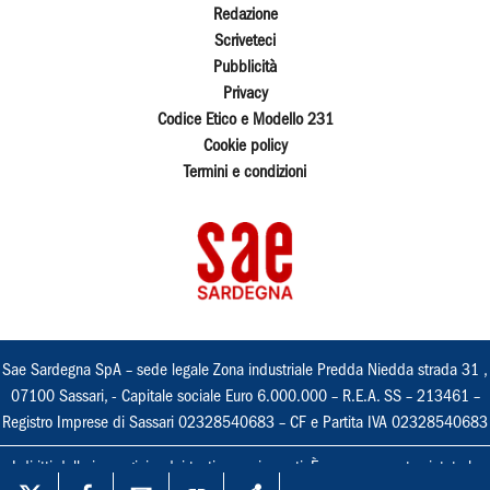
Redazione
Scriveteci
Pubblicità
Privacy
Codice Etico e Modello 231
Cookie policy
Termini e condizioni
Sae Sardegna SpA – sede legale Zona industriale Predda Niedda strada 31 ,
07100 Sassari, - Capitale sociale Euro 6.000.000 – R.E.A. SS – 213461 –
Registro Imprese di Sassari 02328540683 – CF e Partita IVA 02328540683
I diritti delle immagini e dei testi sono riservati. È espressamente vietata la