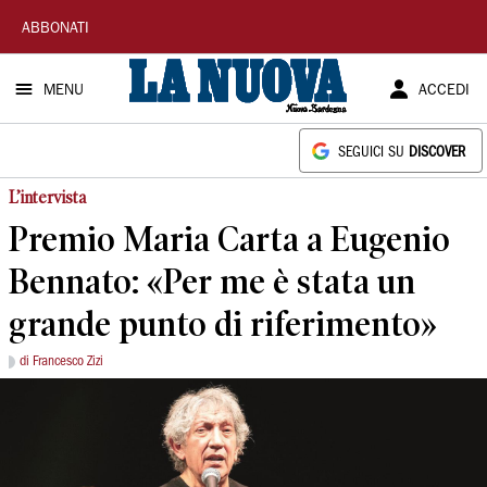
La
ABBONATI
Nuova
MENU
ACCEDI
Sardegna
SEGUICI SU
DISCOVER
L’intervista
Premio Maria Carta a Eugenio
Bennato: «Per me è stata un
grande punto di riferimento»
di Francesco Zizi