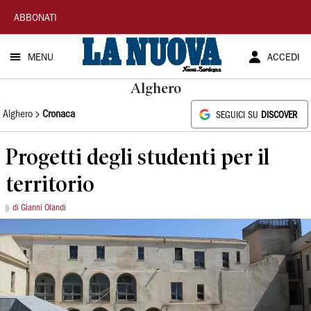
La
ABBONATI
Nuova
MENU
ACCEDI
Sardegna
Alghero
Alghero
Cronaca
SEGUICI SU
DISCOVER
Progetti degli studenti per il
territorio
di Gianni Olandi