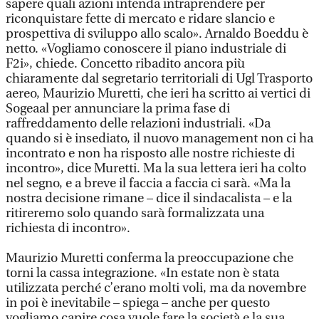
sapere quali azioni intenda intraprendere per
riconquistare fette di mercato e ridare slancio e
prospettiva di sviluppo allo scalo». Arnaldo Boeddu è
netto. «Vogliamo conoscere il piano industriale di
F2i», chiede. Concetto ribadito ancora più
chiaramente dal segretario territoriali di Ugl Trasporto
aereo, Maurizio Muretti, che ieri ha scritto ai vertici di
Sogeaal per annunciare la prima fase di
raffreddamento delle relazioni industriali. «Da
quando si è insediato, il nuovo management non ci ha
incontrato e non ha risposto alle nostre richieste di
incontro», dice Muretti. Ma la sua lettera ieri ha colto
nel segno, e a breve il faccia a faccia ci sarà. «Ma la
nostra decisione rimane – dice il sindacalista – e la
ritireremo solo quando sarà formalizzata una
richiesta di incontro».
Maurizio Muretti conferma la preoccupazione che
torni la cassa integrazione. «In estate non è stata
utilizzata perché c’erano molti voli, ma da novembre
in poi è inevitabile – spiega – anche per questo
vogliamo capire cosa vuole fare la società e la sua