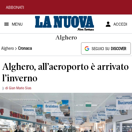
La
ABBONATI
Nuova
MENU
ACCEDI
Sardegna
Alghero
Alghero
Cronaca
SEGUICI SU
DISCOVER
Alghero, all’aeroporto è arrivato
l’inverno
di Gian Mario Sias