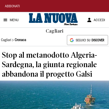
La
ABBONATI
Nuova
MENU
ACCEDI
Sardegna
Cagliari
Cagliari
Cronaca
SEGUICI SU
DISCOVER
Stop al metanodotto Algeria-
Sardegna, la giunta regionale
abbandona il progetto Galsi