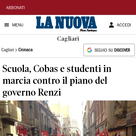
La
ABBONATI
Nuova
MENU
ACCEDI
Sardegna
Cagliari
Cagliari
Cronaca
SEGUICI SU
DISCOVER
Scuola, Cobas e studenti in
marcia contro il piano del
governo Renzi