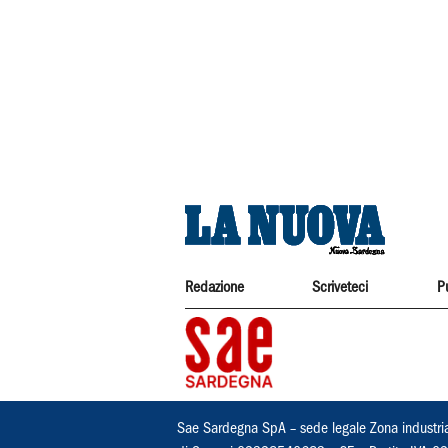
Redazione
Scriveteci
P
Sae Sardegna SpA – sede legale Zona industri