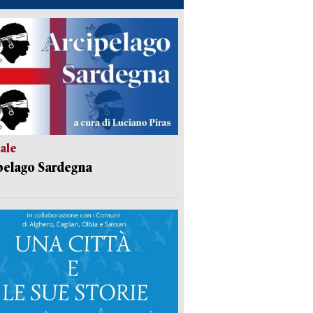
ale
pelago Sardegna