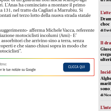
ri. L’Anas ha cominciato a montare il primo
la 131, nel tratto da Cagliari a Marrubiu. Si
L’att
ntati nel terzo lotto della nuova strada statale
Dramm
choc 
o suggerimento- afferma Michele Vacca, referente
di Dav
iazione motociclisti incolumi (Ami)- E’
 assorbitori che arrivino sino a terra, senza
Il d
scoperti e che siano chiusi sopra in modo che
Giuse
tociclisti”.
esegu
ulter
itmo:
CLICCA QUI
r le tue notizie su Google
Incid
Alghe
marit
sono 
di Nic
L’int