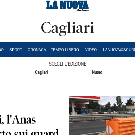
Cagliari
DO
SPORT
CRONACA
TEMPO LIBERO
VIDEO
LANUOVA@SCUO
SCEGLI L'EDIZIONE
Cagliari
Nuoro
i, l'Anas
urto sui guard