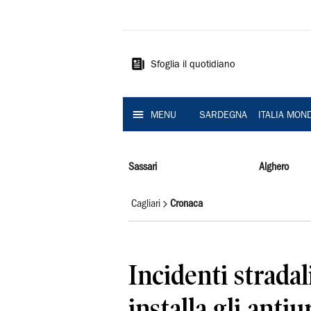
La
Nuova
Sardegna
Sfoglia il quotidiano
MENU
SARDEGNA
ITALIA MON
Sassari
Alghero
Cagliari
Cronaca
Incidenti stradal
installa gli anti