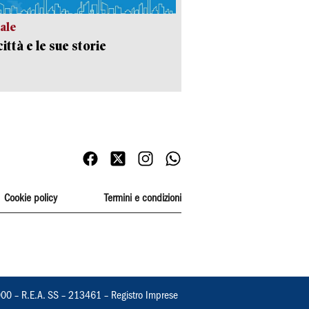
ale
ittà e le sue storie
Cookie policy
Termini e condizioni
000 – R.E.A. SS – 213461 – Registro Imprese