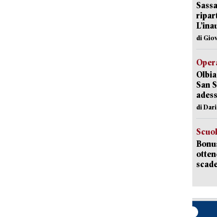
Sassa
ripar
L’ina
di Gio
Opera
Olbia
San S
adess
di Dar
Scuo
Bonus
otten
scade