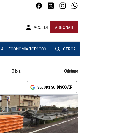
ACCEDI
ABBONATI
LA
ECONOMIA TOP1000
CERCA
Olbia
Oristano
SEGUICI SU
DISCOVER