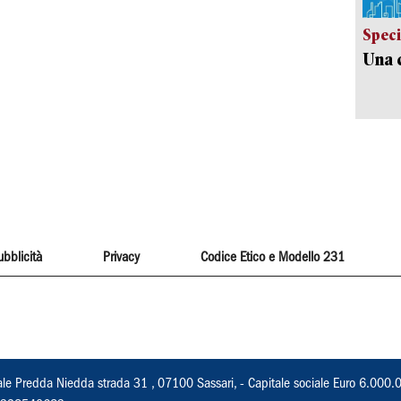
Speci
Una c
ubblicità
Privacy
Codice Etico e Modello 231
ale Predda Niedda strada 31 , 07100 Sassari, - Capitale sociale Euro 6.000.