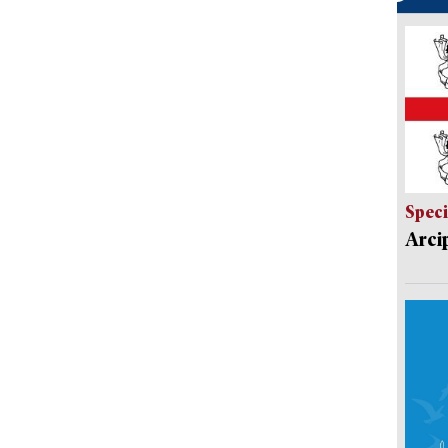
Speci
Arci