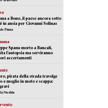
esa
a a Bono, il paese ancora sotto
è in ansia per Giovanni Solinas
ide Pinna
ramma
ppe Spanu morto a Bancali,
ita l’autopsia ma serviranno
iori accertamenti
ente
ro, pirata della strada travolge
o e moglie in moto e scappa:
gravi
ola Nieddu
ervento