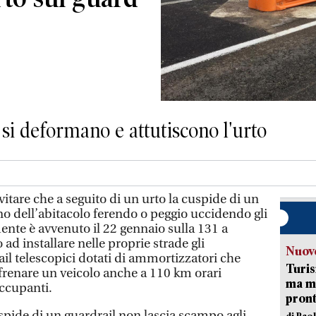
 si deformano e attutiscono l'urto
tare che a seguito di un urto la cuspide di un
rno dell’abitacolo ferendo o peggio uccidendo gli
nte è avvenuto il 22 gennaio sulla 131 a
ad installare nelle proprie strade gli
Nuove
ail telescopici dotati di ammortizzatori che
Turis
renare un veicolo anche a 110 km orari
ma ma
occupanti.
pron
uspide di un guardrail non lascia scampo agli
di Pao