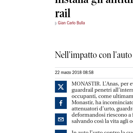
rail
Gian Carlo Bulla
Nell'impatto con l'auto
22 marzo 2018 08:58
MONASTIR. L’Anas, per evi
guardrail penetri all’inte
occupanti, come ultimame
Monastir, ha incominciato 
attenuatori d’urto, guardr
deformandosi riescono a f
salvando così la vita agli 
In auto l’urto contro la c