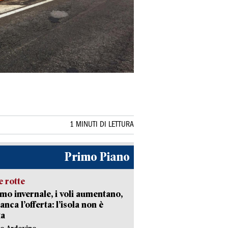
1 MINUTI DI LETTURA
Primo Piano
 rotte
mo invernale, i voli aumentano,
nca l’offerta: l’isola non è
ta
lo Ardovino