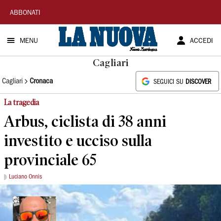
La
ABBONATI
Nuova
MENU
ACCEDI
Sardegna
Cagliari
Cagliari
Cronaca
SEGUICI SU
DISCOVER
La tragedia
Arbus, ciclista di 38 anni
investito e ucciso sulla
provinciale 65
Luciano Onnis