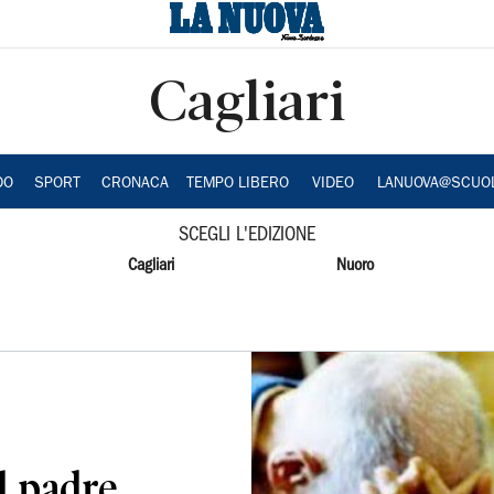
Cagliari
DO
SPORT
CRONACA
TEMPO LIBERO
VIDEO
LANUOVA@SCUO
SCEGLI L'EDIZIONE
Cagliari
Nuoro
l padre