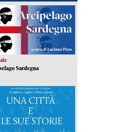
ale
pelago Sardegna