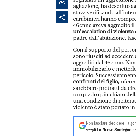
agitazione, ha descritto a
stava verificando all’inter
carabinieri hanno compres
46enne aveva aggredito il 
un'escalation di violenza
padre dall’abitazione, las
Con il supporto del persona
sono riusciti ad accedere a
aggrediti dal 46enne. Nonos
immobilizzarlo e metterlo
pericolo. Successivamente
confronti del figlio,
rifere
sarebbero protratti da ci
un quadro più chiaro della
una condizione di reiterata
violento è stato portato in
Non lasciare decidere l'algor
scegli
La Nuova Sardegna
pe