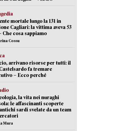
agedia
ente mortale lungo la 131 in
ione Cagliari: la vittima aveva 53
– Che cosa sappiamo
erina Cossu
ica
cio, arrivano risorse per tutti: il
Castelsardo fa tremare
cutivo – Ecco perché
udio
ologia, la vita nei nuraghi
isola: le affascinanti scoperte
 antichi sardi svelate da un team
cercatori
nia Mura