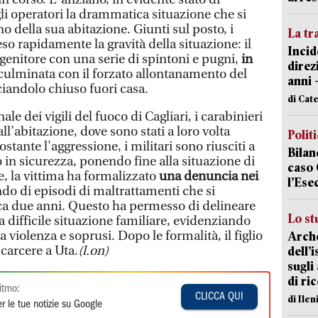
gli operatori la drammatica situazione che si
no della sua abitazione. Giunti sul posto, i
La tr
o rapidamente la gravità della situazione: il
Incid
genitore con una serie di spintoni e pugni,
in
direz
culminata con il forzato allontanamento del
anni 
ciandolo chiuso fuori casa.
di Cat
le dei vigili del fuoco di Cagliari, i carabinieri
ll’abitazione, dove sono stati a loro volta
Polit
tante l'aggressione, i militari sono riusciti a
Bilan
 in sicurezza, ponendo fine alla situazione di
caso 
, la vittima ha formalizzato
una denuncia nei
l’Ese
ndo di episodi di maltrattamenti che si
rca due anni. Questo ha permesso di delineare
Lo st
 difficile situazione familiare, evidenziando
 violenza e soprusi. Dopo le formalità, il figlio
Arche
 carcere a Uta.
(l.on)
dell’
sugli
di ri
itmo:
CLICCA QUI
di Ile
r le tue notizie su Google