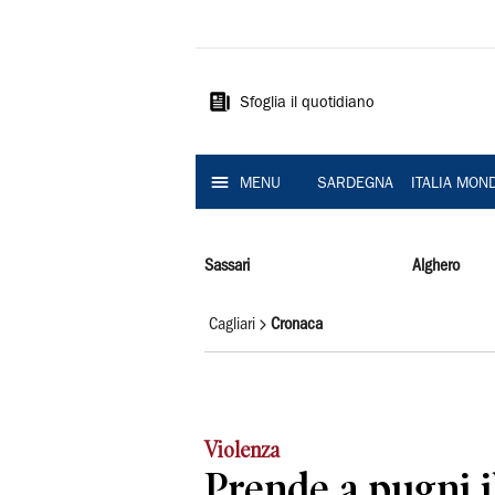
La
Nuova
Sardegna
Sfoglia il quotidiano
MENU
SARDEGNA
ITALIA MON
Sassari
Alghero
Cagliari
Cronaca
Violenza
Prende a pugni i