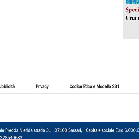
Speci
Una c
ubblicità
Privacy
Codice Etico e Modello 231
ale Predda Niedda strada 31 , 07100 Sassari, - Capitale sociale Euro 6.000.
 02328540683