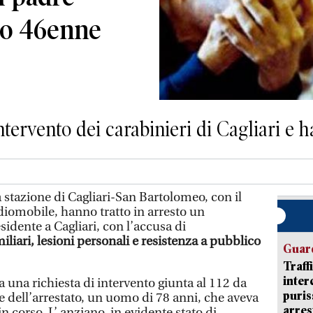
to 46enne
ntervento dei carabinieri di Cagliari e h
a stazione di Cagliari-San Bartolomeo, con il
diomobile, hanno tratto in arresto un
sidente a Cagliari, con l’accusa di
liari, lesioni personali e resistenza a pubblico
Guard
Traff
inter
a una richiesta di intervento giunta al 112 da
puris
e dell’arrestato, un uomo di 78 anni, che aveva
arres
n corso. L’ anziano, in evidente stato di