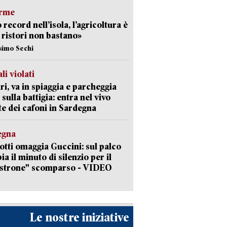
arme
 record nell’isola, l’agricoltura è
I ristori non bastano»
simo Sechi
li violati
ri, va in spiaggia e parcheggia
 sulla battigia: entra nel vivo
ate dei cafoni in Sardegna
egna
otti omaggia Guccini: sul palco
ia il minuto di silenzio per il
strone" scomparso - VIDEO
Le nostre iniziative