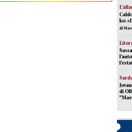
L’all
Caldo
ko: «
di Mas
Litora
Sassa
l’auto
l’est
Sard
Jovan
di Olb
"Mae