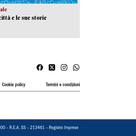
ale
ittà e le sue storie
Cookie policy
Termini e condizioni
000 – R.E.A. SS – 213461 – Registro Imprese