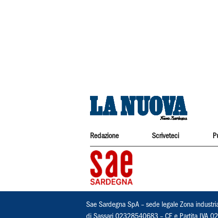
Redazione
Scriveteci
P
Sae Sardegna SpA – sede legale Zona industri
di Sassari 02328540683 – CF e Partita IVA