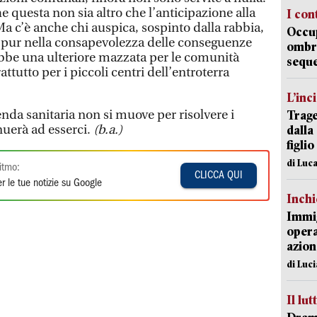
he questa non sia altro che l’anticipazione alla
I con
Ma c’è anche chi auspica, sospinto dalla rabbia,
Occup
 pur nella consapevolezza delle conseguenze
ombrel
be una ulteriore mazzata per le comunità
sequ
attutto per i piccoli centri dell’entroterra
L’inc
enda sanitaria non si muove per risolvere i
Trage
nuerà ad esserci.
(b.a.)
dalla
figlio
di Luca
itmo:
CLICCA QUI
r le tue notizie su Google
Inch
Immig
opera
azion
di Luc
Il lut