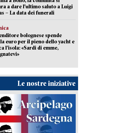
a a Bono, la comunità si
ra a dare l'ultimo saluto a Luigi
as – La data dei funerali
mica
enditore bolognese spende
la euro per il pieno dello yacht e
ca l’isola: «Sardi di emme,
gnatevi»
Le nostre iniziative