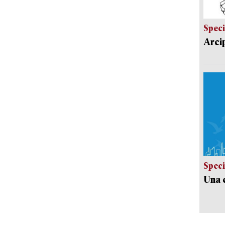
Speci
Arci
Speci
Una c