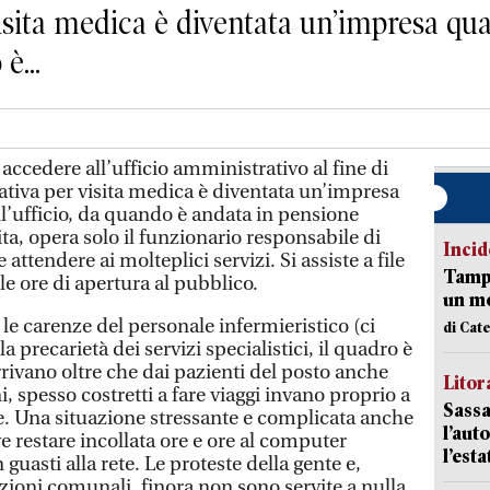
sita medica è diventata un’impresa quas
è...
accedere all’ufficio amministrativo al fine di
tiva per visita medica è diventata un’impresa
ll’ufficio, da quando è andata in pensione
ta, opera solo il funzionario responsabile di
Incid
 attendere ai molteplici servizi. Si assiste a file
Tampo
le ore di apertura al pubblico.
un mo
le carenze del personale infermieristico (ci
di Cat
a precarietà dei servizi specialistici, il quadro è
rivano oltre che dai pazienti del posto anche
Litora
ni, spesso costretti a fare viaggi invano proprio a
Sassa
e. Una situazione stressante e complicata anche
l’auto
e restare incollata ore e ore al computer
l’est
guasti alla rete. Le proteste della gente e,
zioni comunali, finora non sono servite a nulla.