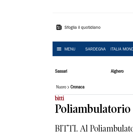
La
Nuova
Sardegna
Sfoglia il quotidiano
MENU
SARDEGNA
ITALIA MON
Sassari
Alghero
Nuoro
Cronaca
bitti
Poliambulatorio 
BITTI. Al Poliambulator