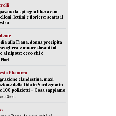
trolli
avano la spiaggia libera con
loni, lettini e fioriere: scatta il
estro
idente
dia alla Frana, donna precipita
 scogliera e muore davanti al
 e al nipote: ecco chi è
 Fiori
iesta Phantom
razione clandestina, maxi
zione della Dda in Sardegna: in
e 100 poliziotti – Cosa sappiamo
iano Onnis
to