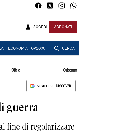
ACCEDI
ABBONATI
LA
ECONOMIA TOP1000
CERCA
Olbia
Oristano
SEGUICI SU
DISCOVER
di guerra
l fine di regolarizzare