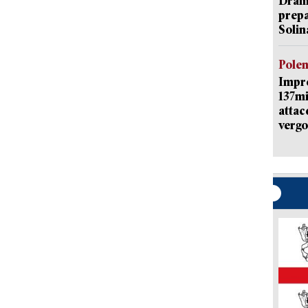
Dramm
prepa
Solin
Pole
Impr
137mi
attac
vergo