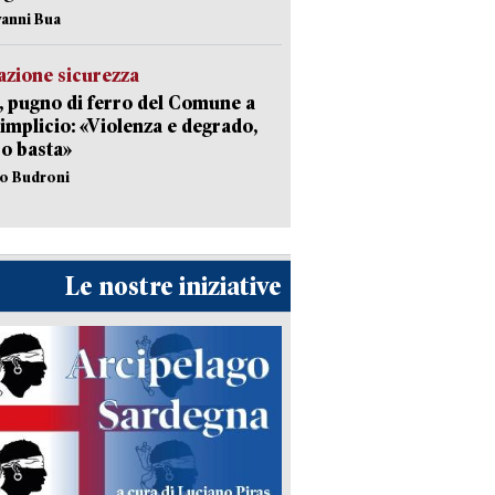
vanni Bua
zione sicurezza
, pugno di ferro del Comune a
implicio: «Violenza e degrado,
o basta»
io Budroni
Le nostre iniziative