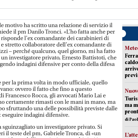
motivo ha scritto una relazione di servizio il
iede il pm Danilo Tronci. «L’ho fatta anche per
– risponde l’ex comandante dei carabinieri di
 e stretto collaboratore dell’ex comandante di
Mete
zi – perché qualcuno, quel giorno, mi ha fatto
Ferra
 un investigatore privato, Ernesto Battistoti, che
caldo
gendo indagini difensive per conto della difesa
arriv
previ
 per la prima volta in modo ufficiale, quello
evano: ovvero il fatto che fino a questo
Nuove
i Francesco Rocca, gli avvocati Mario Lai e
Turis
o certamente rimasti con le mani in mano, ma
ma ma
o sfruttando una delle possibilità previste dalle
pron
 eseguire indagini difensive.
di Pao
a sguinzagliato un investigatore privato. Si
ri il teste del pm, Gabriele Tronca, di «un
L’att