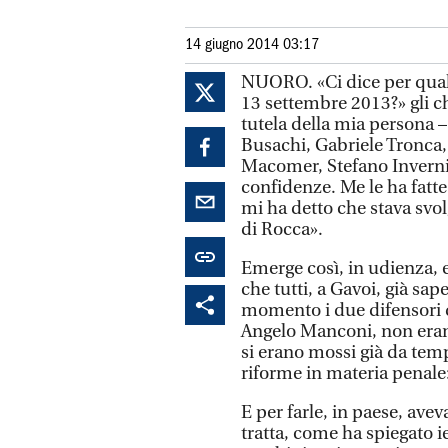
14 giugno 2014 03:17
NUORO. «Ci dice per quale 
13 settembre 2013?» gli ch
tutela della mia persona 
Busachi, Gabriele Tronca,
Macomer, Stefano Inverniz
confidenze. Me le ha fatte
mi ha detto che stava svol
di Rocca».
Emerge così, in udienza, e
che tutti, a Gavoi, già sap
momento i due difensori d
Angelo Manconi, non eran
si erano mossi già da temp
riforme in materia penale:
E per farle, in paese, avev
tratta, come ha spiegato ie