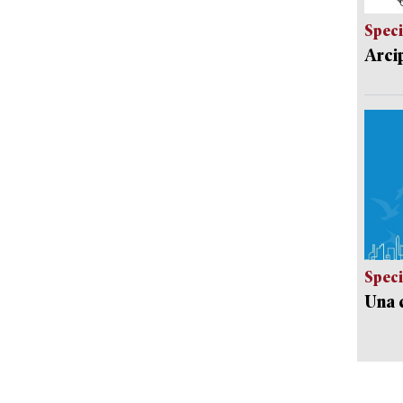
Speci
Arci
Speci
Una c