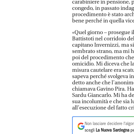
carabiniere in pensione, p
congedo, in passato indag
procedimento è stato archi
bene perché in quella vice
«Quel giorno – prosegue i
Battistoti nel corridoio d
capitano Invernizzi, ma s
sembrato strano, ma mi ha
poi del procedimento che 
omicidio. Mi diceva che la
misura cautelare era scatu
sapeva perché svolgeva ind
detto anche che l’anonimo 
chiamava Gavino Pira. Ha 
Sardu Giancarlo. Mi ha de
sua incolumità e che sia l
all’esecuzione del fatto c
Non lasciare decidere l'algor
scegli
La Nuova Sardegna
pe