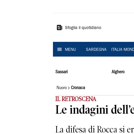
La
Nuova
Sardegna
Sfoglia il quotidiano
MENU
SARDEGNA
ITALIA MON
Sassari
Alghero
Nuoro
Cronaca
IL RETROSCENA
Le indagini dell’
La difesa di Rocca si er