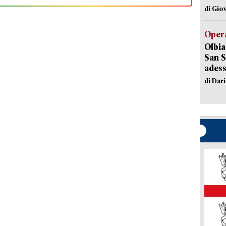
di Gio
Opera
Olbia
San S
adess
di Dar