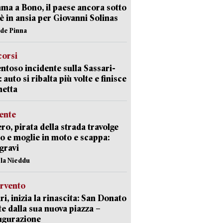
a a Bono, il paese ancora sotto
è in ansia per Giovanni Solinas
ide Pinna
corsi
ntoso incidente sulla Sassari-
 auto si ribalta più volte e finisce
netta
ente
ro, pirata della strada travolge
o e moglie in moto e scappa:
gravi
ola Nieddu
ervento
ri, inizia la rinascita: San Donato
te dalla sua nuova piazza –
ugurazione