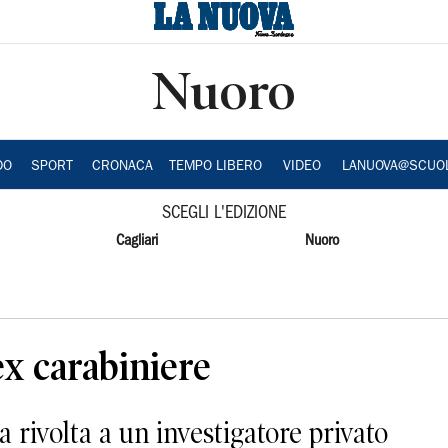
Nuoro
DO
SPORT
CRONACA
TEMPO LIBERO
VIDEO
LANUOVA@SCUO
SCEGLI L'EDIZIONE
Cagliari
Nuoro
ex carabiniere
a rivolta a un investigatore privato