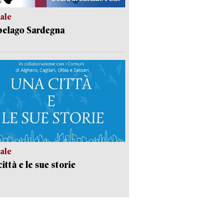
ale
pelago Sardegna
ale
ittà e le sue storie