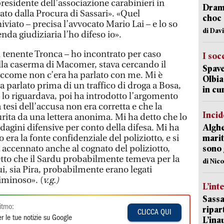
residente dell’associazione carabinieri in
Dramm
ato dalla Procura di Sassari». «Quel
choc 
viato – precisa l’avvocato Mario Lai – e lo so
di Dav
nda giudiziaria l’ho difeso io».
l tenente Tronca – ho incontrato per caso
I soc
ella caserma di Macomer, stava cercando il
Spave
iccome non c’era ha parlato con me. Mi è
Olbia:
 parlato prima di un traffico di droga a Bosa,
in cu
lo riguardava, poi ha introdotto l’argomento
 tesi dell’accusa non era corretta e che la
Incid
rita da una lettera anonima. Mi ha detto che lo
agini difensive per conto della difesa. Mi ha
Alghe
era la fonte confidenziale del poliziotto, e si
marit
accennato anche al cognato del poliziotto,
sono 
tto che il Sardu probabilmente temeva per la
di Nic
ui, sia Pira, probabilmente erano legati
riminoso». (
v.g.)
L’int
Sassa
itmo:
ripar
CLICCA QUI
r le tue notizie su Google
L’ina