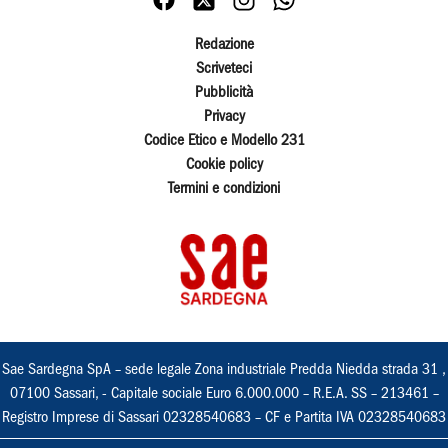
Redazione
Scriveteci
Pubblicità
Privacy
Codice Etico e Modello 231
Cookie policy
Termini e condizioni
Sae Sardegna SpA – sede legale Zona industriale Predda Niedda strada 31 ,
07100 Sassari, - Capitale sociale Euro 6.000.000 – R.E.A. SS – 213461 –
Registro Imprese di Sassari 02328540683 – CF e Partita IVA 02328540683