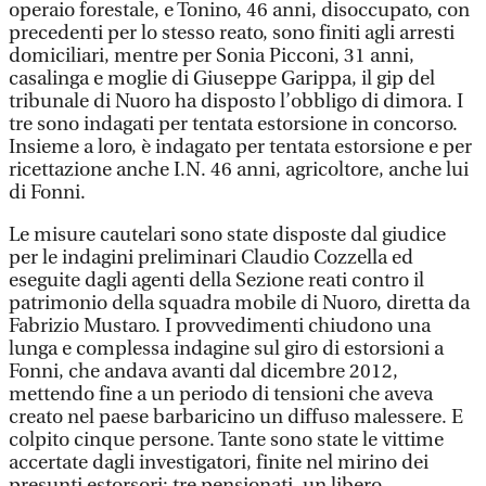
operaio forestale, e Tonino, 46 anni, disoccupato, con
precedenti per lo stesso reato, sono finiti agli arresti
domiciliari, mentre per Sonia Picconi, 31 anni,
casalinga e moglie di Giuseppe Garippa, il gip del
tribunale di Nuoro ha disposto l’obbligo di dimora. I
tre sono indagati per tentata estorsione in concorso.
Insieme a loro, è indagato per tentata estorsione e per
ricettazione anche I.N. 46 anni, agricoltore, anche lui
di Fonni.
Le misure cautelari sono state disposte dal giudice
per le indagini preliminari Claudio Cozzella ed
eseguite dagli agenti della Sezione reati contro il
patrimonio della squadra mobile di Nuoro, diretta da
Fabrizio Mustaro. I provvedimenti chiudono una
lunga e complessa indagine sul giro di estorsioni a
Fonni, che andava avanti dal dicembre 2012,
mettendo fine a un periodo di tensioni che aveva
creato nel paese barbaricino un diffuso malessere. E
colpito cinque persone. Tante sono state le vittime
accertate dagli investigatori, finite nel mirino dei
presunti estorsori: tre pensionati, un libero