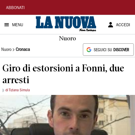
La
ABBONATI
Nuova
MENU
ACCEDI
Sardegna
Nuoro
Nuoro
Cronaca
SEGUICI SU
DISCOVER
Giro di estorsioni a Fonni, due
arresti
di Tiziana Simula