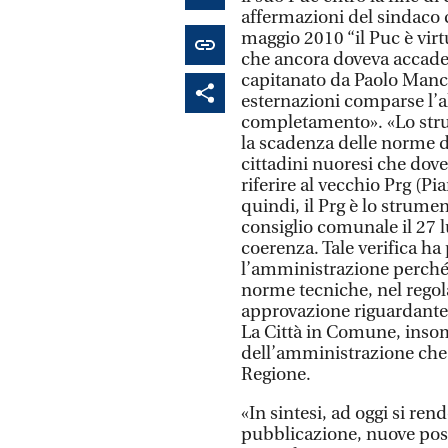
affermazioni del sindaco 
maggio 2010 “il Puc è virt
che ancora doveva accader
capitanato da Paolo Manca 
esternazioni comparse l’al
completamento». «Lo stru
la scadenza delle norme d
cittadini nuoresi che doves
riferire al vecchio Prg (P
quindi, il Prg è lo strume
consiglio comunale il 27 lu
coerenza. Tale verifica ha
l’amministrazione perché
norme tecniche, nel regol
approvazione riguardante 
La Città in Comune, inso
dell’amministrazione che s
Regione.
«In sintesi, ad oggi si ren
pubblicazione, nuove possi