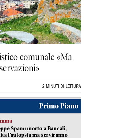
nistico comunale «Ma
sservazioni»
2 MINUTI DI LETTURA
Primo Piano
ramma
ppe Spanu morto a Bancali,
ita l’autopsia ma serviranno