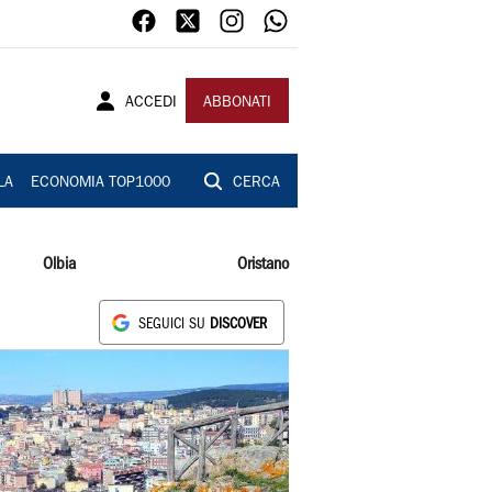
ACCEDI
ABBONATI
LA
ECONOMIA TOP1000
CERCA
Olbia
Oristano
SEGUICI SU
DISCOVER