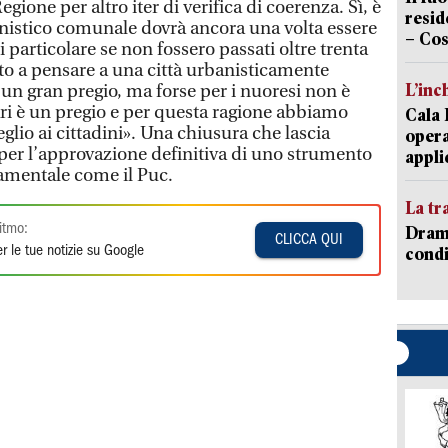
egione per altro iter di verifica di coerenza. Sì, è
resid
banistico comunale dovrà ancora una volta essere
– Cos
i particolare se non fossero passati oltre trenta
ato a pensare a una città urbanisticamente
L’inc
è un gran pregio, ma forse per i nuoresi non è
ari è un pregio e per questa ragione abbiamo
Cala 
eglio ai cittadini». Una chiusura che lascia
opera
per l’approvazione definitiva di uno strumento
appli
mentale come il Puc.
La tr
itmo:
Dramm
CLICCA QUI
r le tue notizie su Google
condi