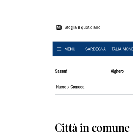
La
Nuova
Sardegna
Sfoglia il quotidiano
MENU
SARDEGNA
ITALIA MON
Sassari
Alghero
Nuoro
Cronaca
Città in comune a