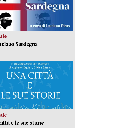
ale
pelago Sardegna
ale
ittà e le sue storie