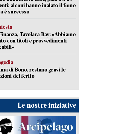
enti: alcuni hanno inalato il fumo
a è successo
hiesta
Finanza, Tavolara Bay: «Abbiamo
to con titoli e provvedimenti
cabili»
agedia
a di Bono, restano gravi le
zioni del ferito
Le nostre iniziative