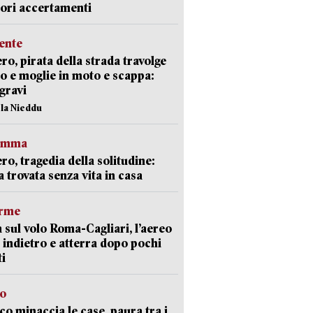
iori accertamenti
ente
ro, pirata della strada travolge
o e moglie in moto e scappa:
gravi
ola Nieddu
ramma
ro, tragedia della solitudine:
 trovata senza vita in casa
arme
 sul volo Roma-Cagliari, l’aereo
 indietro e atterra dopo pochi
i
go
oco minaccia le case, paura tra i