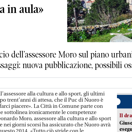
a in aula»
cio dell’assessore Moro sul piano urba
ssaggi: nuova pubblicazione, possibili o
sessore alla cultura e allo sport, gli ultimi
o trent’anni di attesa, che il Puc di Nuoro è
farci piacere». La Città in Comune parte con
se sottolinea ironicamente le competenze
Il d
eonardo Moro, assessore alla cultura e allo sport
Giuse
 nei giorni scorsi ha assicurato che Nuoro avrà
esegu
 questo 2014. «Tutto ciò stride con le