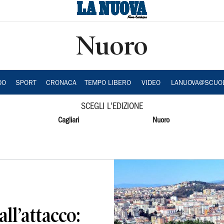
Nuoro
DO
SPORT
CRONACA
TEMPO LIBERO
VIDEO
LANUOVA@SCUO
SCEGLI L'EDIZIONE
Cagliari
Nuoro
ll’attacco: