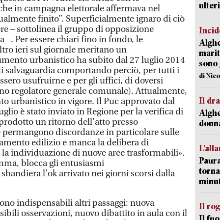
ulter
che in campagna elettorale affermava nel
ualmente finito”. Superficialmente ignaro di ciò
e – sottolinea il gruppo di opposizione
Incid
–. Per essere chiari fino in fondo, le
Alghe
tro ieri sul giornale meritano un
marit
mento urbanistico ha subito dal 27 luglio 2014
sono 
i salvaguardia comportando perciò, per tutti i
di Nic
sero usufruirne e per gli uffici, di doversi
iano regolatore generale comunale). Attualmente,
Il d
nto urbanistico in vigore. Il Puc approvato dal
glio è stato inviato in Regione per la verifica di
Alghe
 prodotto un ritorno dell’atto presso
donna
 permangono discordanze in particolare sulle
amento edilizio e manca la delibera di
L’all
la individuazione di nuove aree trasformabili».
Paura
mma, blocca gli entusiasmi
torna
bandiera l’ok arrivato nei giorni scorsi dalla
minut
dono indispensabili altri passaggi: nuova
Il ro
bili osservazioni, nuovo dibattito in aula con il
Il fu