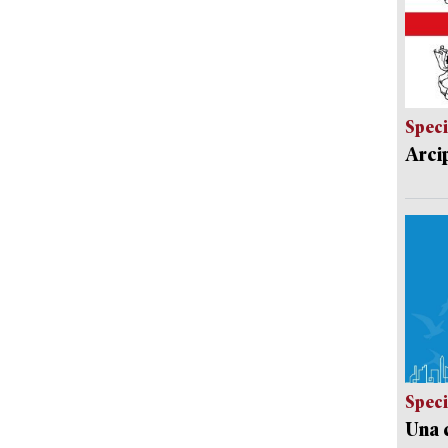
Speci
Arci
Speci
Una c