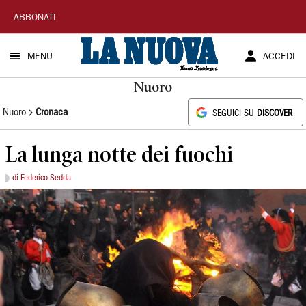
La
ABBONATI
Nuova
MENU
ACCEDI
Sardegna
Nuoro
Nuoro
Cronaca
SEGUICI SU
DISCOVER
La lunga notte dei fuochi
di Federico Sedda