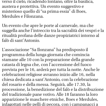
verso il cielo, ricadendo lontano, oltre la basilica,
austera e protettiva. Un evento suggestivo e
misterioso quello di “sa prima essia” di Boes,
Merdules e Filonzana.
Un evento che apre le porte al carnevale, ma che
suggella anche l’intreccio tra la sacralità dei vespri e la
ritualità profana delle danze propiziatrici intorno al
falò di sant’Antonio.
L’associazione “Sa Ilonzana” ha predisposto il
programma della lunga giornata che comincia
stamane alle 10 con la preparazione della grande
catasta di legna che, con l’accensione del fuoco
prevista per le 16, arderà per tutta la notte. Anche le
celebrazioni religiose avranno inizio alle 16, nella
chiesa dedicata a sant’Antonio, con la celebrazione
del rosario e della messa. Seguirà, alle 17.30, la
processione, la benedizione del falò e la distribuzione
del tradizionale pane votivo. Alle 18 faranno la loro
apparizione le maschere etniche, Boes e Merdules,
infagottati nelle pelli di pecora, con i campanacci a