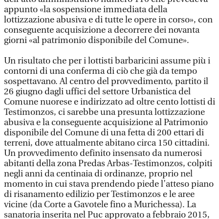
appunto «la sospensione immediata della
lottizzazione abusiva e di tutte le opere in corso», con
conseguente acquisizione a decorrere dei novanta
giorni «al patrimonio disponibile del Comune».
Un risultato che per i lottisti barbaricini assume più i
contorni di una conferma di ciò che già da tempo
sospettavano. Al centro del provvedimento, partito il
26 giugno dagli uffici del settore Urbanistica del
Comune nuorese e indirizzato ad oltre cento lottisti di
Testimonzos, ci sarebbe una presunta lottizzazione
abusiva e la conseguente acquisizione al Patrimonio
disponibile del Comune di una fetta di 200 ettari di
terreni, dove attualmente abitano circa 150 cittadini.
Un provvedimento definito insensato da numerosi
abitanti della zona Predas Arbas-Testimonzos, colpiti
negli anni da centinaia di ordinanze, proprio nel
momento in cui stava prendendo piede l’atteso piano
di risanamento edilizio per Testimonzos e le aree
vicine (da Corte a Gavotele fino a Murichessa). La
sanatoria inserita nel Puc approvato a febbraio 2015,