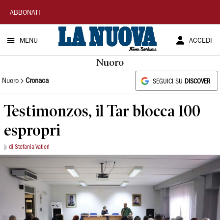
La
ABBONATI
Nuova
MENU
ACCEDI
Sardegna
Nuoro
Nuoro
Cronaca
SEGUICI SU
DISCOVER
Testimonzos, il Tar blocca 100
espropri
di Stefania Vatieri