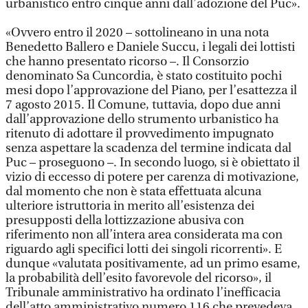
urbanistico entro cinque anni dall’adozione del Puc».
«Ovvero entro il 2020 – sottolineano in una nota
Benedetto Ballero e Daniele Succu, i legali dei lottisti
che hanno presentato ricorso –. Il Consorzio
denominato Sa Cuncordia, è stato costituito pochi
mesi dopo l’approvazione del Piano, per l’esattezza il
7 agosto 2015. Il Comune, tuttavia, dopo due anni
dall’approvazione dello strumento urbanistico ha
ritenuto di adottare il provvedimento impugnato
senza aspettare la scadenza del termine indicata dal
Puc – proseguono –. In secondo luogo, si è obiettato il
vizio di eccesso di potere per carenza di motivazione,
dal momento che non è stata effettuata alcuna
ulteriore istruttoria in merito all’esistenza dei
presupposti della lottizzazione abusiva con
riferimento non all’intera area considerata ma con
riguardo agli specifici lotti dei singoli ricorrenti». E
dunque «valutata positivamente, ad un primo esame,
la probabilità dell’esito favorevole del ricorso», il
Tribunale amministrativo ha ordinato l’inefficacia
dell’atto amministrativo numero 116 che prevedeva