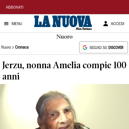
La
ABBONATI
Nuova
MENU
ACCEDI
Sardegna
Nuoro
Nuoro
Cronaca
SEGUICI SU
DISCOVER
Jerzu, nonna Amelia compie 100
anni