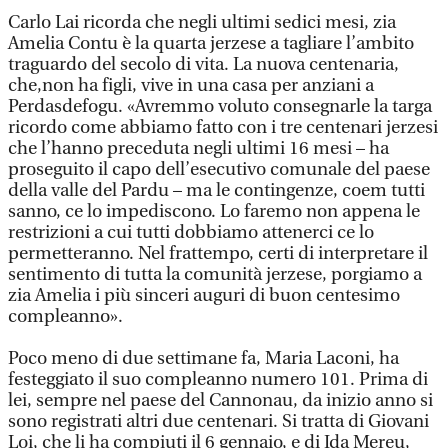
Carlo Lai ricorda che negli ultimi sedici mesi, zia
Amelia Contu è la quarta jerzese a tagliare l’ambito
traguardo del secolo di vita. La nuova centenaria,
che,non ha figli, vive in una casa per anziani a
Perdasdefogu. «Avremmo voluto consegnarle la targa
ricordo come abbiamo fatto con i tre centenari jerzesi
che l’hanno preceduta negli ultimi 16 mesi – ha
proseguito il capo dell’esecutivo comunale del paese
della valle del Pardu – ma le contingenze, coem tutti
sanno, ce lo impediscono. Lo faremo non appena le
restrizioni a cui tutti dobbiamo attenerci ce lo
permetteranno. Nel frattempo, certi di interpretare il
sentimento di tutta la comunità jerzese, porgiamo a
zia Amelia i più sinceri auguri di buon centesimo
compleanno».
Poco meno di due settimane fa, Maria Laconi, ha
festeggiato il suo compleanno numero 101. Prima di
lei, sempre nel paese del Cannonau, da inizio anno si
sono registrati altri due centenari. Si tratta di Giovani
Loi, che li ha compiuti il 6 gennaio, e di Ida Mereu,