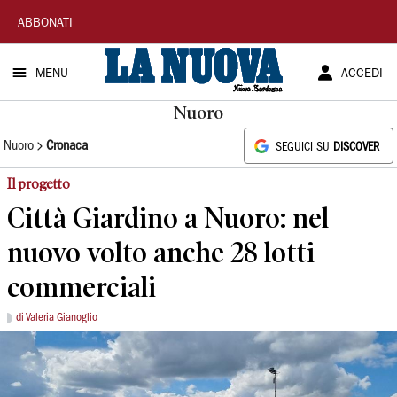
La
ABBONATI
Nuova
MENU
ACCEDI
Sardegna
Nuoro
Nuoro
Cronaca
SEGUICI SU
DISCOVER
Il progetto
Città Giardino a Nuoro: nel
nuovo volto anche 28 lotti
commerciali
di Valeria Gianoglio