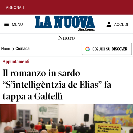
La
ABBONATI
Nuova
MENU
ACCEDI
Sardegna
Nuoro
Nuoro
Cronaca
SEGUICI SU
DISCOVER
Appuntamenti
Il romanzo in sardo
“S’intelligèntzia de Elias” fa
tappa a Galtellì