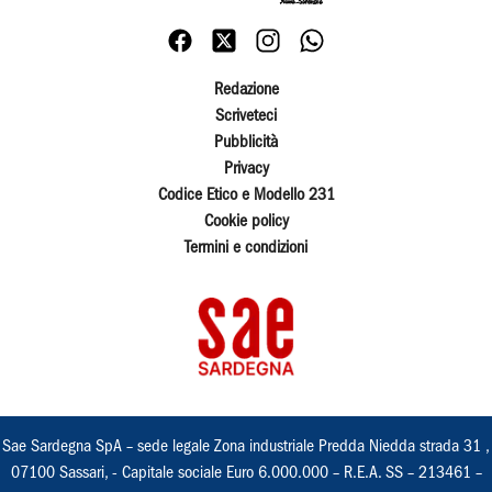
Redazione
Scriveteci
Pubblicità
Privacy
Codice Etico e Modello 231
Cookie policy
Termini e condizioni
Sae Sardegna SpA – sede legale Zona industriale Predda Niedda strada 31 ,
07100 Sassari, - Capitale sociale Euro 6.000.000 – R.E.A. SS – 213461 –