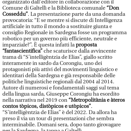
organizzato dall’editore in collaborazione con il
Comune di Galtellì e la Biblioteca comunale
“Don
Cosseddu”
. La presentazione parte da una domanda
provocatoria: “E se mentre si discute di Intelligenza
artificiale in tutto il mondo a sostituire giunta e
consiglio Regionale in Sardegna fosse un programma
robotico per un governo più efficiente, neutrale e
imparziale?”. È questa infatti la
proposta
“fantascientifica”
che scaturisce dalla avvincente
trama di “S’intelligèntzia de Elias”, giallo scritto
interamente in sardo da Corongiu, uno dei
protagonisti più attivi del movimenti linguistico e
identitari della Sardegna e già responsabile delle
politiche linguistiche regionali dal 2004 al 2014.
Autore di numerosi e fondamentali saggi sul tema
della lingua sarda, Giuseppe Corongiu ha esordito
nella narrativa nel 2019 con
“Metropolitània e àteros
contos tòpicos, distòpicos e utòpicos”
.
“S’intelligèntzia de Elias” è del 2022. Da allora ha
preso il via un tour di presentazioni che sembra
interminabile. Domani sera, dopo tanto girovagare
per la Sardegna, la tappa a Galtellì.