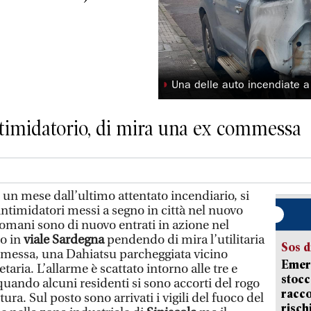
◗
Una delle auto incendiate a 
intimidatorio, di mira una ex commessa
 un mese dall’ultimo attentato incendiario, si
 intimidatori messi a segno in città nel nuovo
romani sono di nuovo entrati in azione nel
ro in
viale Sardegna
pendendo di mira l’utilitaria
Sos d
messa, una Dahiatsu parcheggiata vicino
Emerg
etaria. L’allarme è scattato intorno alle tre e
stocc
uando alcuni residenti si sono accorti del rogo
racco
ura. Sul posto sono arrivati i vigili del fuoco del
risch