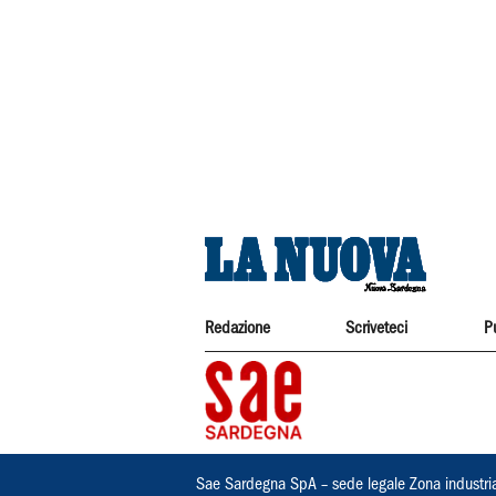
Redazione
Scriveteci
P
Sae Sardegna SpA – sede legale Zona industri