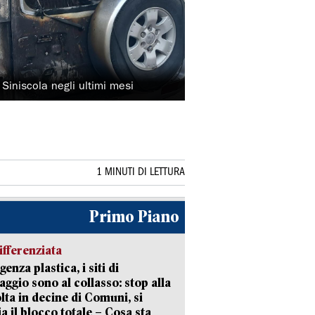
Siniscola negli ultimi mesi
1 MINUTI DI LETTURA
Primo Piano
ifferenziata
enza plastica, i siti di
aggio sono al collasso: stop alla
lta in decine di Comuni, si
ia il blocco totale – Cosa sta