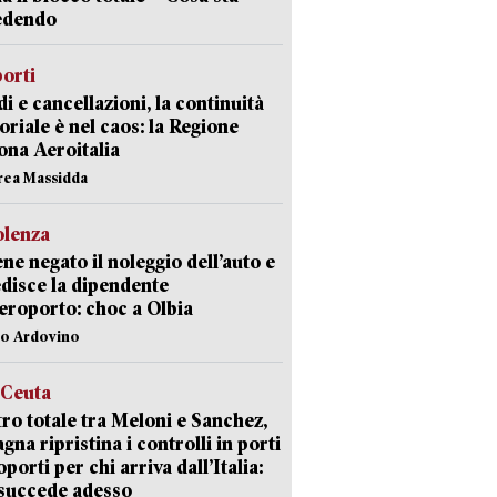
edendo
orti
di e cancellazioni, la continuità
toriale è nel caos: la Regione
ona Aeroitalia
rea Massidda
olenza
ene negato il noleggio dell’auto e
disce la dipendente
aeroporto: choc a Olbia
lo Ardovino
 Ceuta
ro totale tra Meloni e Sanchez,
agna ripristina i controlli in porti
oporti per chi arriva dall’Italia:
succede adesso