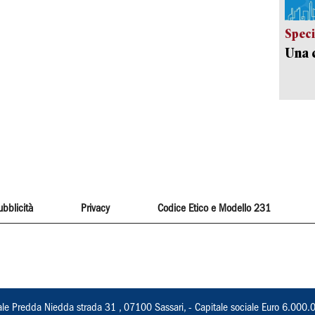
Speci
Una c
ubblicità
Privacy
Codice Etico e Modello 231
ale Predda Niedda strada 31 , 07100 Sassari, - Capitale sociale Euro 6.000.