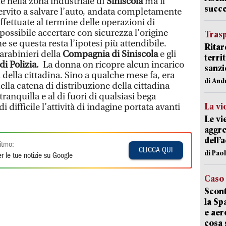
 nella zona industriale di
Siniscola
ma il
succ
ervito a salvare l’auto, andata completamente
effettuate al termine delle operazioni di
ossibile accertare con sicurezza l’origine
Trasp
e se questa resta l’ipotesi più attendibile.
Ritar
arabinieri della
Compagnia di Siniscola
e gli
terri
di Polizia.
La donna on ricopre alcun incarico
sanzi
ca della cittadina. Sino a qualche mese fa, era
di And
lla catena di distribuzione della cittadina
ranquilla e al di fuori di qualsiasi bega
La vi
difficile l’attività di indagine portata avanti
Le vi
aggre
dell’
itmo:
CLICCA QUI
di Pao
r le tue notizie su Google
Caso
Scont
la Sp
e aer
cosa 