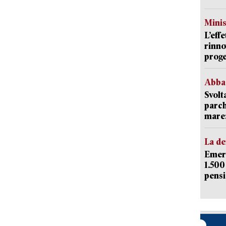
Mini
L’eff
rinno
proge
Abba
Svolt
parch
mare: 
La d
Emerg
1.500
pensi