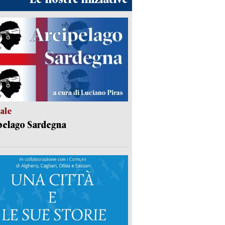
ale
pelago Sardegna