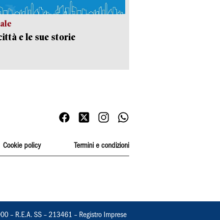
ale
ittà e le sue storie
Cookie policy
Termini e condizioni
000 – R.E.A. SS – 213461 – Registro Imprese