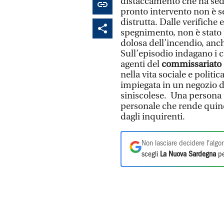
distaccamento che ha sede
pronto intervento non è s
distrutta. Dalle verifiche 
spegnimento, non è stato p
dolosa dell’incendio, anch
Sull’episodio indagano i c
agenti del
commissariato 
nella vita sociale e politi
impiegata in un negozio de
siniscolese. Una persona t
personale che rende quindi 
dagli inquirenti.
Non lasciare decidere l'algor
scegli
La Nuova Sardegna
pe