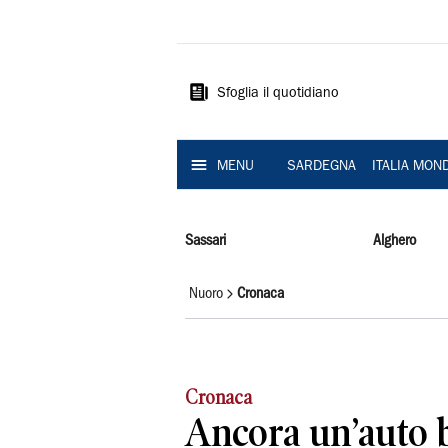
La
Nuova
Sardegna
Sfoglia il quotidiano
MENU
SARDEGNA
ITALIA MON
Sassari
Alghero
Nuoro
Cronaca
Cronaca
Ancora un’auto b