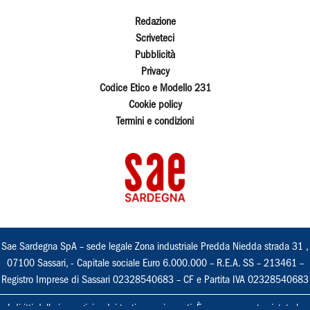
Redazione
Scriveteci
Pubblicità
Privacy
Codice Etico e Modello 231
Cookie policy
Termini e condizioni
Sae Sardegna SpA – sede legale Zona industriale Predda Niedda strada 31 ,
07100 Sassari, - Capitale sociale Euro 6.000.000 – R.E.A. SS – 213461 –
Registro Imprese di Sassari 02328540683 – CF e Partita IVA 02328540683
I diritti delle immagini e dei testi sono riservati. È espressamente vietata la