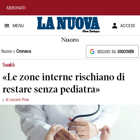
La
ABBONATI
Nuova
MENU
ACCEDI
Sardegna
Nuoro
Nuoro
Cronaca
SEGUICI SU
DISCOVER
Sanità
«Le zone interne rischiano di
restare senza pediatra»
di Luciano Piras