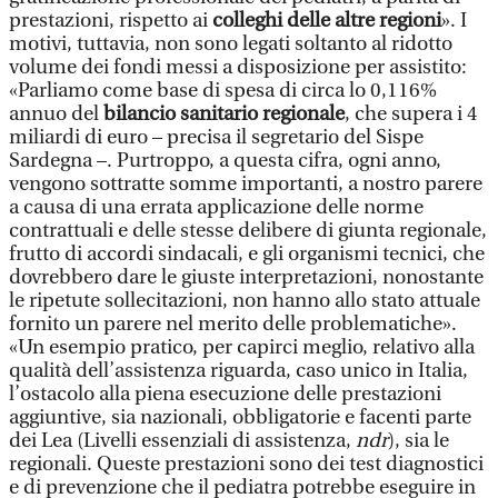
prestazioni, rispetto ai
colleghi delle altre regioni
». I
motivi, tuttavia, non sono legati soltanto al ridotto
volume dei fondi messi a disposizione per assistito:
«Parliamo come base di spesa di circa lo 0,116%
annuo del
bilancio sanitario regionale
, che supera i 4
miliardi di euro – precisa il segretario del Sispe
Sardegna –. Purtroppo, a questa cifra, ogni anno,
vengono sottratte somme importanti, a nostro parere
a causa di una errata applicazione delle norme
contrattuali e delle stesse delibere di giunta regionale,
frutto di accordi sindacali, e gli organismi tecnici, che
dovrebbero dare le giuste interpretazioni, nonostante
le ripetute sollecitazioni, non hanno allo stato attuale
fornito un parere nel merito delle problematiche».
«Un esempio pratico, per capirci meglio, relativo alla
qualità dell’assistenza riguarda, caso unico in Italia,
l’ostacolo alla piena esecuzione delle prestazioni
aggiuntive, sia nazionali, obbligatorie e facenti parte
dei Lea (Livelli essenziali di assistenza,
ndr
), sia le
regionali. Queste prestazioni sono dei test diagnostici
e di prevenzione che il pediatra potrebbe eseguire in