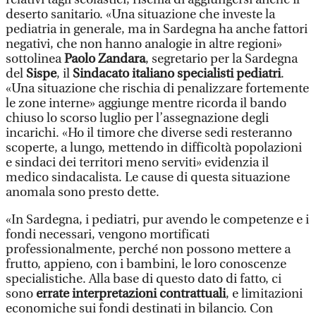
deserto sanitario. «Una situazione che investe la
pediatria in generale, ma in Sardegna ha anche fattori
negativi, che non hanno analogie in altre regioni»
sottolinea
Paolo Zandara
, segretario per la Sardegna
del
Sispe
, il
Sindacato italiano specialisti pediatri
.
«Una situazione che rischia di penalizzare fortemente
le zone interne» aggiunge mentre ricorda il bando
chiuso lo scorso luglio per l’assegnazione degli
incarichi. «Ho il timore che diverse sedi resteranno
scoperte, a lungo, mettendo in difficoltà popolazioni
e sindaci dei territori meno serviti» evidenzia il
medico sindacalista. Le cause di questa situazione
anomala sono presto dette.
«In Sardegna, i pediatri, pur avendo le competenze e i
fondi necessari, vengono mortificati
professionalmente, perché non possono mettere a
frutto, appieno, con i bambini, le loro conoscenze
specialistiche. Alla base di questo dato di fatto, ci
sono
errate interpretazioni contrattuali
, e limitazioni
economiche sui fondi destinati in bilancio. Con