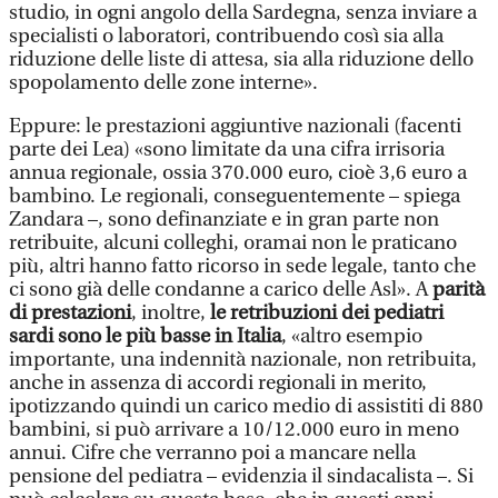
studio, in ogni angolo della Sardegna, senza inviare a
specialisti o laboratori, contribuendo così sia alla
riduzione delle liste di attesa, sia alla riduzione dello
spopolamento delle zone interne».
Eppure: le prestazioni aggiuntive nazionali (facenti
parte dei Lea) «sono limitate da una cifra irrisoria
annua regionale, ossia 370.000 euro, cioè 3,6 euro a
bambino. Le regionali, conseguentemente – spiega
Zandara –, sono definanziate e in gran parte non
retribuite, alcuni colleghi, oramai non le praticano
più, altri hanno fatto ricorso in sede legale, tanto che
ci sono già delle condanne a carico delle Asl». A
parità
di prestazioni
, inoltre,
le retribuzioni dei pediatri
sardi sono le più basse in Italia
, «altro esempio
importante, una indennità nazionale, non retribuita,
anche in assenza di accordi regionali in merito,
ipotizzando quindi un carico medio di assistiti di 880
bambini, si può arrivare a 10/12.000 euro in meno
annui. Cifre che verranno poi a mancare nella
pensione del pediatra – evidenzia il sindacalista –. Si