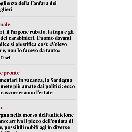
oglienza della Fanfara dei
glieri
unale
ri, il furgone rubato, la fuga e gli
 dei carabinieri. L’uomo davanti
dice si giustifica così: «Volevo
re, non lo facevo da tanto»
 Fiori
ie pronte
mentari in vacanza, la Sardegna
e mete più amate dai politici: ecco
trascorreranno l’estate
o
gna nella morsa dell’anticiclone
ano: arriva il picco dell’ondata di
e, possibili nubifragi in diverse