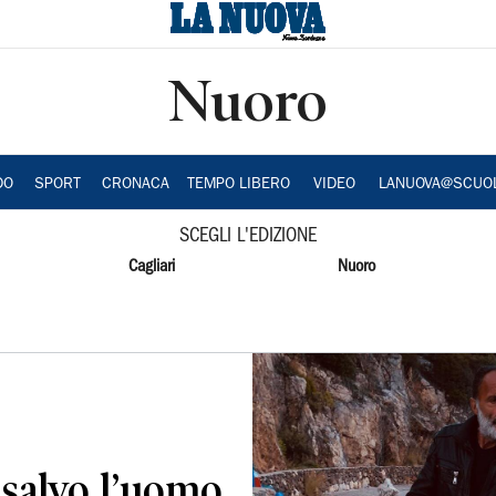
Nuoro
DO
SPORT
CRONACA
TEMPO LIBERO
VIDEO
LANUOVA@SCUO
SCEGLI L'EDIZIONE
Cagliari
Nuoro
 salvo l’uomo