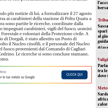
l'acc
bersa
endo più notizie di lui, a formalizzare il 27 agosto
a ai carabinieri della stazione di Poltu Quatu a
Trib
ra sono partite le ricerche, coordinate dalla
Sassa
o impegnati carabinieri, vigili del fuoco, uomini
spari
a Forestale e volontari della Protezione civile. A
al giu
io di Dorgali, è stato allestito un Posto di
guida
o il Nucleo cinofili, e il personale del Nucleo
di Luca
el fuoco provenienti dal Comando di Cagliari
 Cedrino. Le ricerche si sono concluse stamane,
uomo.
Valig
Parla
tra l
itmo:
CLICCA QUI
dove 
r le tue notizie su Google
Mete
Sarde
afric
calor