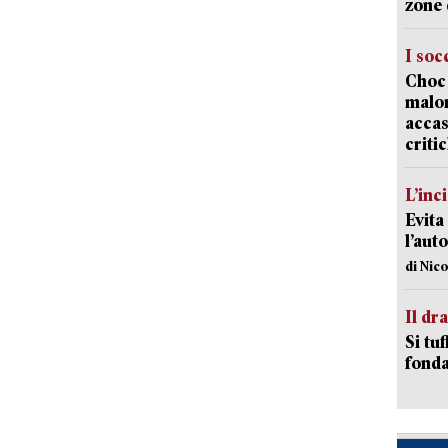
zone 
I soc
Choc 
malor
accas
criti
L’inc
Evita
l’aut
di Nic
Il d
Si tuf
fonda