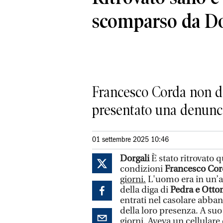
scomparso da Do
Francesco Corda non dava
presentato una denunci
01 settembre 2025 10:46
Dorgali
È stato ritrovato 
condizioni
Francesco Cor
giorni.
L'uomo era in un’ab
della diga di
Pedra e Otto
entrati nel casolare abba
della loro presenza. A su
giorni. Aveva un cellular