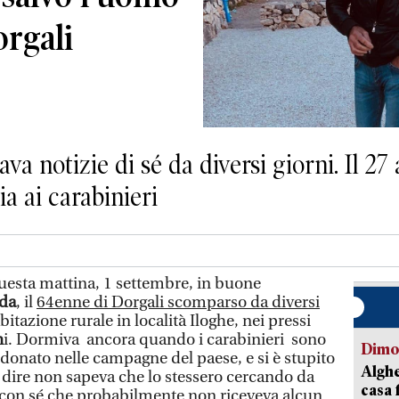
rgali
 notizie di sé da diversi giorni. Il 27 
a ai carabinieri
questa mattina, 1 settembre, in buone
da
, il
64enne di Dorgali scomparso da diversi
itazione rurale in località Iloghe, nei pressi
n
i. Dormiva ancora quando i carabinieri sono
Dimo
ndonato nelle campagne del paese, e si è stupito
Alghe
o dire non sapeva che lo stessero cercando da
casa 
e con sé che probabilmente non riceveva alcun