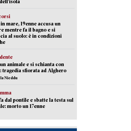
dell’isola
corsi
in mare, 19enne accusa un
e mentre fa il bagno e si
cia al suolo: è in condizioni
che
idente
 un animale e si schianta con
o: tragedia sfiorata ad Alghero
ola Nieddu
ramma
fa dal pontile e sbatte la testa sul
le: morto un 17enne