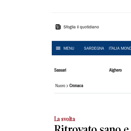
La
Nuova
Sardegna
Sfoglia il quotidiano
MENU
SARDEGNA
ITALIA MON
Sassari
Alghero
Nuoro
Cronaca
La svolta
Ritrovato sano e