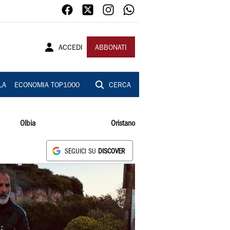
ACCEDI
ABBONATI
LA
ECONOMIA TOP1000
CERCA
Olbia
Oristano
SEGUICI SU
DISCOVER