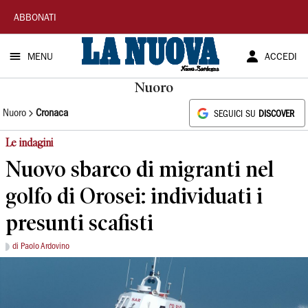
La
ABBONATI
Nuova
MENU
ACCEDI
Sardegna
Nuoro
Nuoro
Cronaca
SEGUICI SU
DISCOVER
Le indagini
Nuovo sbarco di migranti nel
golfo di Orosei: individuati i
presunti scafisti
di Paolo Ardovino