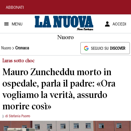
La
ABBONATI
Nuova
MENU
ACCEDI
Sardegna
Nuoro
Nuoro
Cronaca
SEGUICI SU
DISCOVER
Luras sotto choc
Mauro Zuncheddu morto in
ospedale, parla il padre: «Ora
vogliamo la verità, assurdo
morire così»
di Stefania Puorro