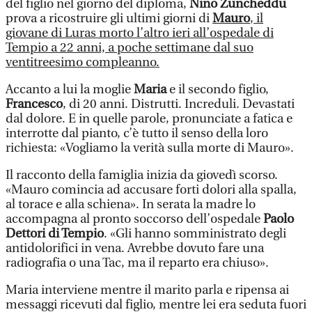
del figlio nel giorno del diploma,
Nino Zuncheddu
prova a ricostruire gli ultimi giorni di
Mauro
, il
giovane di Luras morto l’altro ieri all’ospedale di
Tempio a 22 anni, a poche settimane dal suo
ventitreesimo compleanno.
Accanto a lui la moglie
Maria
e il secondo figlio,
Francesco
, di 20 anni. Distrutti. Increduli. Devastati
dal dolore. E in quelle parole, pronunciate a fatica e
interrotte dal pianto, c’è tutto il senso della loro
richiesta: «Vogliamo la verità sulla morte di Mauro».
Il racconto della famiglia inizia da giovedì scorso.
«Mauro comincia ad accusare forti dolori alla spalla,
al torace e alla schiena». In serata la madre lo
accompagna al pronto soccorso dell’ospedale
Paolo
Dettori di Tempio
. «Gli hanno somministrato degli
antidolorifici in vena. Avrebbe dovuto fare una
radiografia o una Tac, ma il reparto era chiuso».
Maria interviene mentre il marito parla e ripensa ai
messaggi ricevuti dal figlio, mentre lei era seduta fuori