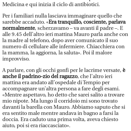
Medicina e qui inizia il ciclo di antibiotici.
Per i familiari nulla lasciava immaginare quello che
sarebbe accaduto. «
Era tranquillo, cosciente, parlava
normalmente
, scherzavamo – va avanti il padre –. E
alle 9.45 dell’altro ieri mattina Mauro parla anche con
la madre al telefono, dopo aver comunicato il suo
numero di cellulare alle infermiere. Chiacchiera con
la mamma, la aggiorna, la saluta». Poi il malore
improvviso.
A parlare, con gli occhi gonfi per le lacrime versate,
è
anche il padrino-zio del ragazzo
, che l’altro ieri
mattina era andato all’ospedale di Tempio per
accompagnare un’altra persona a fare degli esami.
«Mentre aspettavo, ho detto che sarei salito a trovare
mio nipote. Ma lungo il corridoio mi sono trovato
davanti la barella con Mauro. Abbiamo saputo che si
era sentito male mentre andava in bagno a farsi la
doccia. Era caduto una prima volta, aveva chiesto
aiuto, poi si era riaccasciato».