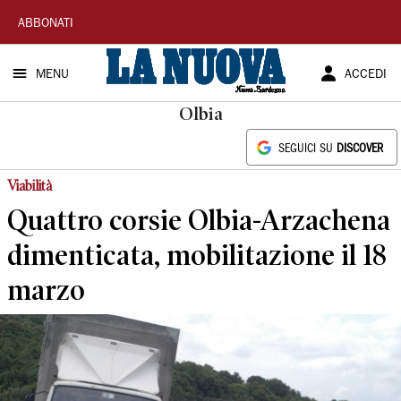
La
ABBONATI
Nuova
MENU
ACCEDI
Sardegna
Olbia
SEGUICI SU
DISCOVER
Viabilità
Quattro corsie Olbia-Arzachena
dimenticata, mobilitazione il 18
marzo