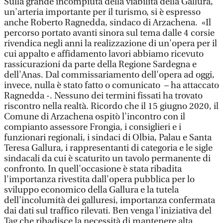
Sulla grande incompiuta della viabilità della Gallura,
un'arteria importante per il turismo, si è espresso
anche Roberto Ragnedda, sindaco di Arzachena. «Il
percorso portato avanti sinora sul tema dalle 4 corsie
rivendica negli anni la realizzazione di un'opera per il
cui appalto e affidamento lavori abbiamo ricevuto
rassicurazioni da parte della Regione Sardegna e
dell'Anas. Dal commissariamento dell'opera ad oggi,
invece, nulla è stato fatto o comunicato – ha attaccato
Ragnedda -. Nessuno dei termini fissati ha trovato
riscontro nella realtà. Ricordo che il 15 giugno 2020, il
Comune di Arzachena ospitò l'incontro con il
compianto assessore Frongia, i consiglieri e i
funzionari regionali, i sindaci di Olbia, Palau e Santa
Teresa Gallura, i rappresentanti di categoria e le sigle
sindacali da cui è scaturito un tavolo permanente di
confronto. In quell'occasione è stata ribadita
l'importanza rivestita dall'opera pubblica per lo
sviluppo economico della Gallura e la tutela
dell'incolumità dei galluresi, importanza confermata
dai dati sul traffico rilevati. Ben venga l'iniziativa del
Tag che ribadisce la necessità di mantenere alta