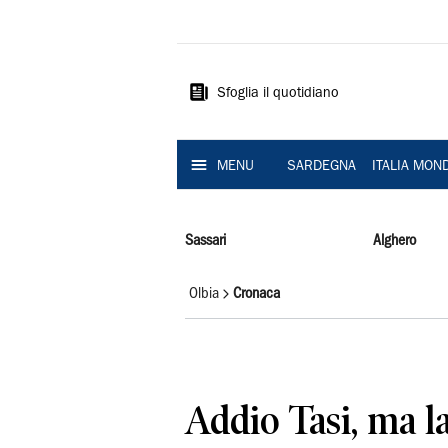
La
Nuova
Sardegna
Sfoglia il quotidiano
MENU
SARDEGNA
ITALIA MON
Sassari
Alghero
Olbia
Cronaca
Addio Tasi, ma la