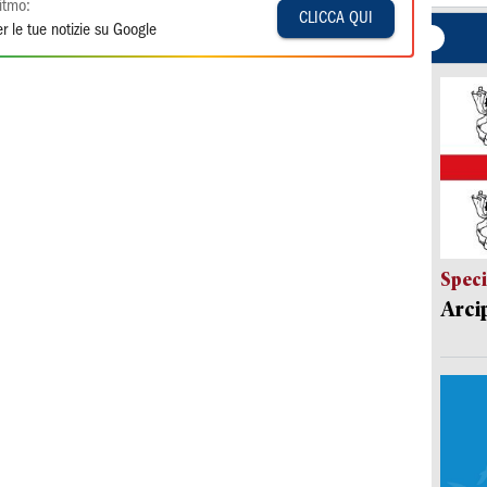
itmo:
CLICCA QUI
r le tue notizie su Google
Speci
Arci