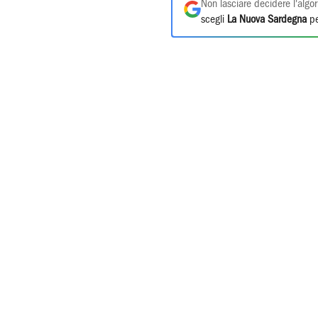
Non lasciare decidere l'algor
scegli
La Nuova Sardegna
pe