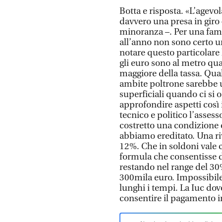
Botta e risposta. «L’agev
davvero una presa in gir
minoranza –. Per una famig
all’anno non sono certo u
notare questo particolare 
gli euro sono al metro qua
maggiore della tassa. Qual
ambite poltrone sarebbe u
superficiali quando ci si 
approfondire aspetti così
tecnico e politico l’assess
costretto una condizione 
abbiamo ereditato. Una ri
12%. Che in soldoni vale 
formula che consentisse d
restando nel range del 30
300mila euro. Impossibile 
lunghi i tempi. La Iuc do
consentire il pagamento in