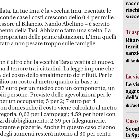
racco
risch
llata. La Iuc Imu è la vecchia Imu. Esentate le
succ
econde case i costi crescono dello 0,4 per mille.
ssore al Bilancio, Nando Abeltino – è servito
nto della Tasi. Abbiamo fatto una scelta. La
Trasp
 proprietari delle prime abitazioni. L'Imu quelli
Ritar
ato a non pesare troppo sulle famiglie
terri
sanzi
di And
on è altro che la vecchia Tarsu vestita di nuovo.
il terrore tra i cittadini. La legge impone che
% del costo dello smaltimento dei rifiuti. Per le
La vi
lito un costo al metro quadro in base ai
Le vi
,87 euro per un nucleo con un componente, un
aggre
ù persone. Previste delle agevolazioni per le
dell’
 per un occupante; 5 per 2; 7 euro per 4
di Pao
non domestiche il costo viene calcolato al metro
egoria. 0,63 per i campeggi; 4,59 per hotel con
ozi di abbigliamento; 2,39 per falegnamerie,
Caso
torante e pizzerie. Anche in questo caso ci sono
Scont
degli aumenti resterà intorno al 30 per cento.
la Sp