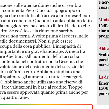
e aer
olazione sulle utenze domestiche ci sembra
cosa 
o – commenta Piero Cuccu, capogruppo di
lia che con difficoltà arriva a fine mese 4 euro
Mini
n aiuto concreto. Quando in aula abbiamo fatto
la maggioranza ha corretto il tiro. Ha detto che
L’eff
dro. Se così fosse la riduzione sarebbe
rinno
cosa non torna. A volte prima di sedersi nelle
proge
tile documentarsi. Non si può essere
occupa della cosa pubblica. L’incapacità di
Abba
 importanti è un grave handicap». A metà tra
Svolt
ore Abeltino. «All'aumento della Tari ci ha
parch
contenuta nel contratto con la Gesenu, che
mare: 
valutazione del costo medio del servizio del
circa 400mila euro. Abbiamo studiato una
i spalmare gli aumenti su tutte le categorie
La d
%. Abbiamo anche utilizzato una riserva di
Emerg
fare valutazioni in base al reddito. Troppo
1.500
veva essere approvata quanto prima anche per
pensi
 quattro rate».