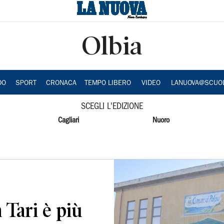
Olbia
DO
SPORT
CRONACA
TEMPO LIBERO
VIDEO
LANUOVA@SCUO
SCEGLI L'EDIZIONE
Cagliari
Nuoro
 Tari è più