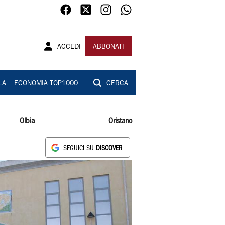
ACCEDI
ABBONATI
LA
ECONOMIA TOP1000
CERCA
Olbia
Oristano
SEGUICI SU
DISCOVER