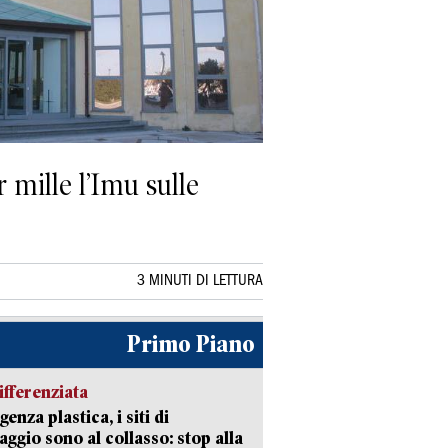
 mille l’Imu sulle
3 MINUTI DI LETTURA
Primo Piano
ifferenziata
enza plastica, i siti di
aggio sono al collasso: stop alla