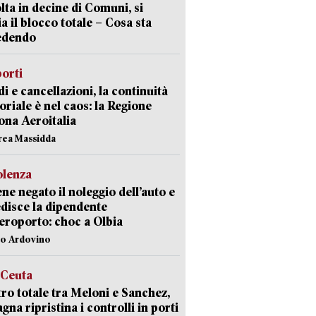
lta in decine di Comuni, si
ia il blocco totale – Cosa sta
edendo
orti
di e cancellazioni, la continuità
toriale è nel caos: la Regione
ona Aeroitalia
rea Massidda
olenza
ene negato il noleggio dell’auto e
disce la dipendente
aeroporto: choc a Olbia
lo Ardovino
 Ceuta
ro totale tra Meloni e Sanchez,
agna ripristina i controlli in porti