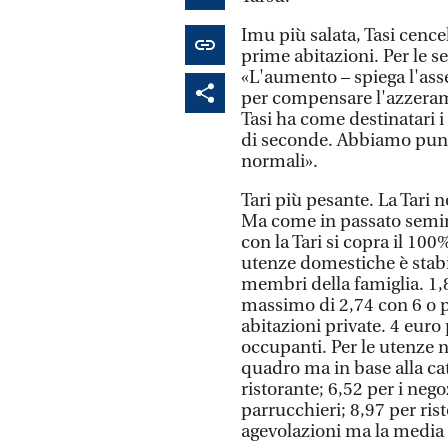
Imu più salata, Tasi cence
prime abitazioni. Per le s
«L'aumento – spiega l'asse
per compensare l'azzerame
Tasi ha come destinatari i
di seconde. Abbiamo punt
normali».
Tari più pesante. La Tari n
Ma come in passato semina 
con la Tari si copra il 100
utenze domestiche è stabi
membri della famiglia. 1
massimo di 2,74 con 6 o pi
abitazioni private. 4 euro
occupanti. Per le utenze 
quadro ma in base alla cat
ristorante; 6,52 per i neg
parrucchieri; 8,97 per ris
agevolazioni ma la media 