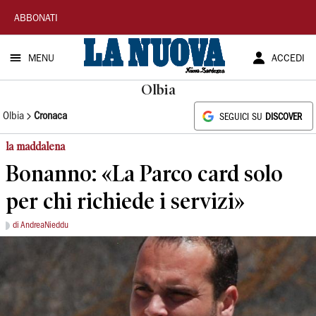
La
ABBONATI
Nuova
MENU
ACCEDI
Sardegna
Olbia
Olbia
Cronaca
SEGUICI SU
DISCOVER
la maddalena
Bonanno: «La Parco card solo
per chi richiede i servizi»
di AndreaNieddu