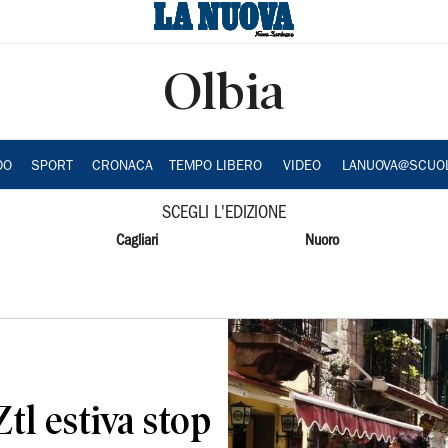
Olbia
DO
SPORT
CRONACA
TEMPO LIBERO
VIDEO
LANUOVA@SCUO
SCEGLI L'EDIZIONE
Cagliari
Nuoro
Ztl estiva stop