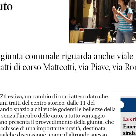
auto
 giunta comunale riguarda anche viale
tratti di corso Matteotti, via Piave, via R
tl estiva, un cambio di orari atteso dato che
ni tratti del centro storico, dalle 11 del
iando spazio a chi vuole godersi le bellezze della
” senza l’incubo delle auto, a tutto vantaggio
La cr
anno presenta il provvedimento della giunta, che
Emerg
rricchisce di una importante novità, destinata
sinda
qualche discussione (come d’altronde spesso