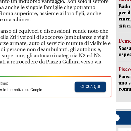
ento un indubbio vantaggio. Non solo il settore
Badu 
a anche le singole famiglie che potranno
per i
 Roma superiore, assieme ai loro figli, anche
emerg
lle macchine».
di Fran
anso di equivoci e discussioni, rende noto che
ella Ztl i veicoli di soccorso (ambulanze e vigili
L’em
orze armate, auto di servizio munite di visibile e
Sassa
di persone non deambulanti, gli autobus e,
osped
a superiore, gli autocarri categoria N2 ed N3
ti a retrocedere da Piazza Gallura verso via
Fisco
Pausa
uno s
itmo:
CLICCA QUI
comun
r le tue notizie su Google