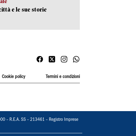
ale
ittà e le sue storie
Cookie policy
Termini e condizioni
000 – R.E.A. SS – 213461 – Registro Imprese