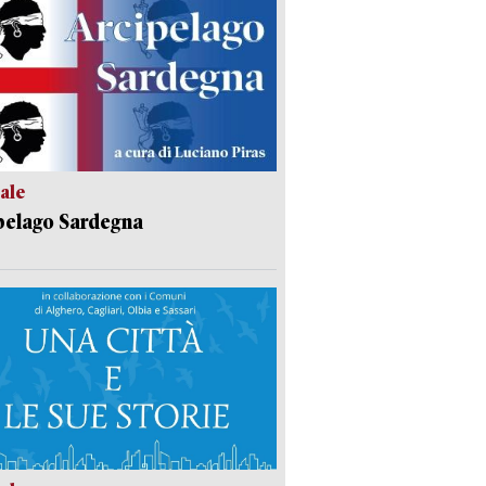
ale
pelago Sardegna