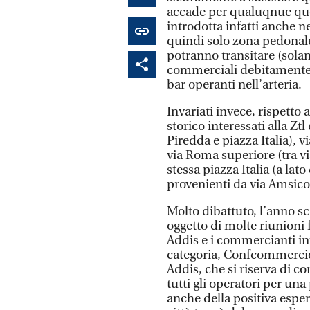
accade per qualuqnue quest
introdotta infatti anche n
quindi solo zona pedonale,
potranno transitare (solam
commerciali debitamente a
bar operanti nell’arteria.
Invariati invece, rispetto 
storico interessati alla Ztl
Piredda e piazza Italia), vi
via Roma superiore (tra via
stessa piazza Italia (a lato
provenienti da via Amsico
Molto dibattuto, l’anno sc
oggetto di molte riunioni 
Addis e i commercianti int
categoria, Confcommercio
Addis, che si riserva di c
tutti gli operatori per un
anche della positiva esper