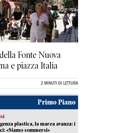
 della Fonte Nuova
oma e piazza Italia
2 MINUTI DI LETTURA
Primo Piano
isi
enza plastica, la marea avanza: i
ci: «Siamo sommersi»