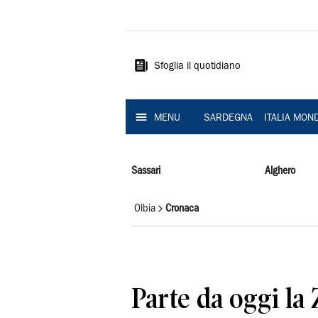
La
Nuova
Sardegna
Sfoglia il quotidiano
MENU
SARDEGNA
ITALIA MON
Sassari
Alghero
Olbia
Cronaca
Parte da oggi la 