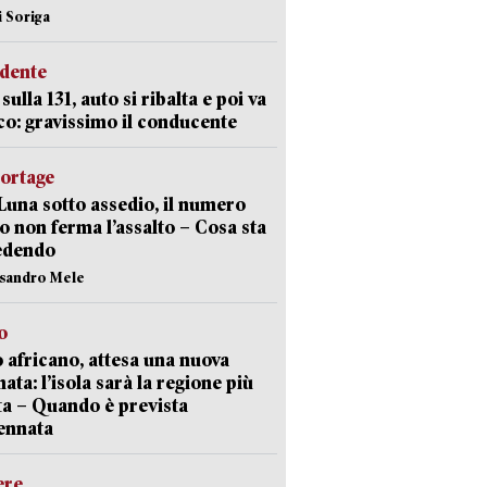
i Soriga
idente
sulla 131, auto si ribalta e poi va
co: gravissimo il conducente
portage
Luna sotto assedio, il numero
o non ferma l’assalto – Cosa sta
edendo
ssandro Mele
o
 africano, attesa una nuova
ata: l’isola sarà la regione più
ta – Quando è prevista
ennata
ere