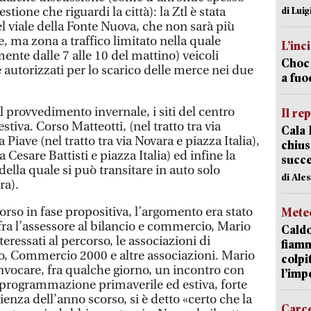
ione che riguardi la città): la Ztl è stata
di Luig
el viale della Fonte Nuova, che non sarà più
 ma zona a traffico limitato nella quale
L’inc
ente dalle 7 alle 10 del mattino) veicoli
Choc 
utorizzati per lo scarico delle merce nei due
a fuo
al provvedimento invernale, i siti del centro
Il re
 estiva. Corso Matteotti, (nel tratto tra via
Cala 
a Piave (nel tratto tra via Novara e piazza Italia),
chius
 Cesare Battisti e piazza Italia) ed infine la
succ
 della quale si può transitare in auto solo
di Ale
ra).
orso in fase propositiva, l’argomento era stato
Mete
fra l’assessore al bilancio e commercio, Mario
Caldo
eressati al percorso, le associazioni di
fiamm
, Commercio 2000 e altre associazioni. Mario
colpi
onvocare, fra qualche giorno, un incontro con
l’imp
a programmazione primaverile ed estiva, forte
ienza dell’anno scorso, si è detto «certo che la
Carc