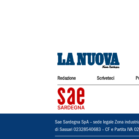
Redazione
Scriveteci
P
Sae Sardegna SpA – sede legale Zona industri
di Sassari 02328540683 – CF e Partita IVA