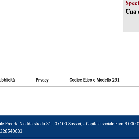
Speci
Una c
ubblicità
Privacy
Codice Etico e Modello 231
ale Predda Niedda strada 31 , 07100 Sassari, - Capitale sociale Euro 6.000.
 02328540683