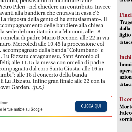
lla crisi, pensavamo di incontrare tante
 Pietro Pileri –nel chiedere un contributo. Invece
avanti alla bandiera che entrava in casa c’è
L’inc
a risposta della gente ci ha entusiasmato». Il
Trage
’accompagnamento delle bandiere alla chiesa
dalla
a sede del comitato in via Marconi, alle 18
figlio
n omelia di padre Mario Beccone, alle 22 in via
di Luca
ro. Mercoledì alle 10.45 la processione col
a, accompagnato dalla banda “Columbano” e
ci, Lu Rizzatu caragnanesu, Sant’Antonio di
Inch
 Telti; alle 11.15 la messa con omelia di padre
Immig
ompagnata dal coro Santa Giusta; alle 16 in
opera
imbi”; alle 18 il concerto della banda
azion
i Lu Rizzatu. Infine gran finale alle 22 con la
di Luc
Cover Garden.
(p.z.)
Il co
itmo:
Morte
CLICCA QUI
r le tue notizie su Google
Falco
sorri