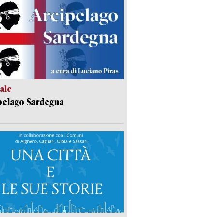
ale
pelago Sardegna