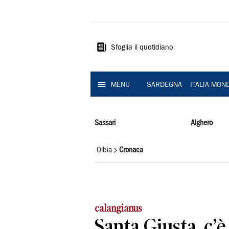
La
Nuova
Sardegna
Sfoglia il quotidiano
MENU
SARDEGNA
ITALIA MON
Sassari
Alghero
Olbia
Cronaca
calangianus
Santa Giusta, c’