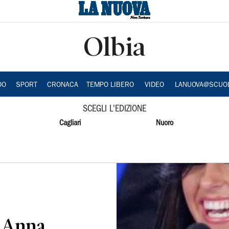
Olbia
DO
SPORT
CRONACA
TEMPO LIBERO
VIDEO
LANUOVA@SCUO
SCEGLI L'EDIZIONE
Cagliari
Nuoro
è Anna