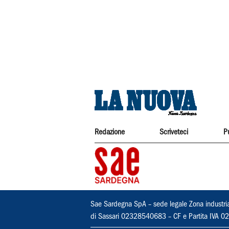
Redazione
Scriveteci
P
Sae Sardegna SpA – sede legale Zona industri
di Sassari 02328540683 – CF e Partita IVA