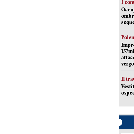
I con
Occup
ombrel
sequ
Pole
Impr
137mi
attac
vergo
Il tr
Vesti
osped