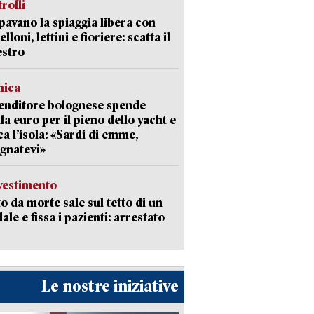
trolli
avano la spiaggia libera con
loni, lettini e fioriere: scatta il
estro
mica
enditore bolognese spende
la euro per il pieno dello yacht e
ca l’isola: «Sardi di emme,
gnatevi»
avestimento
to da morte sale sul tetto di un
ale e fissa i pazienti: arrestato
Le nostre iniziative