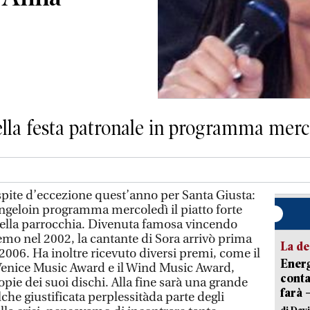
della festa patronale in programma merc
te d’eccezione quest’anno per Santa Giusta:
angeloin programma mercoledì il piatto forte
 della parrocchia. Divenuta famosa vincendo
emo nel 2002, la cantante di Sora arrivò prima
La de
2006. Ha inoltre ricevuto diversi premi, come il
Energ
 Venice Music Award e il Wind Music Award,
conta
ie dei suoi dischi. Alla fine sarà una grande
farà 
he giustificata perplessitàda parte degli
di Dav