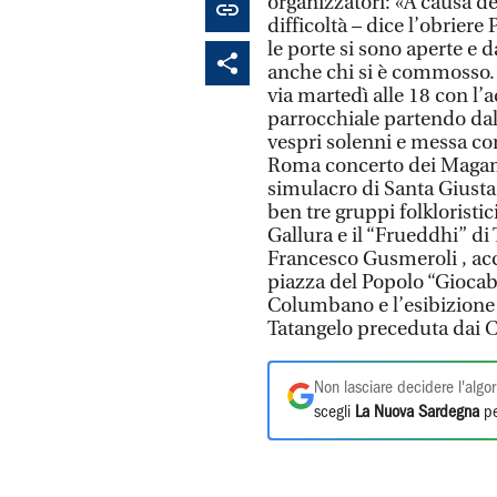
organizzatori: «A causa de
difficoltà – dice l’obriere
le porte si sono aperte e d
anche chi si è commosso. L
via martedì alle 18 con l
parrocchiale partendo dall
vespri solenni e messa co
Roma concerto dei Magama
simulacro di Santa Giust
ben tre gruppi folkloristi
Gallura e il “Frueddhi” di
Francesco Gusmeroli , acc
piazza del Popolo “Giocab
Columbano e l’esibizione l
Tatangelo preceduta dai 
Non lasciare decidere l'algor
scegli
La Nuova Sardegna
pe