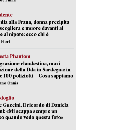
idente
dia alla Frana, donna precipita
 scogliera e muore davanti al
 e al nipote: ecco chi è
 Fiori
iesta Phantom
razione clandestina, maxi
zione della Dda in Sardegna: in
e 100 poliziotti – Cosa sappiamo
iano Onnis
rdoglio
 Guccini, il ricordo di Daniela
ni: «Mi scappa sempre un
so quando vedo questa foto»