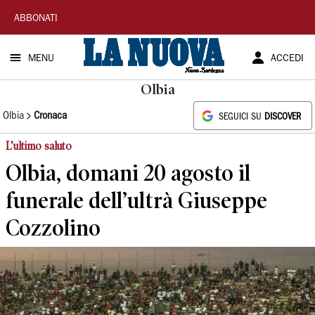
La
ABBONATI
Nuova
MENU
ACCEDI
Sardegna
Olbia
Olbia
Cronaca
SEGUICI SU
DISCOVER
L’ultimo saluto
Olbia, domani 20 agosto il
funerale dell’ultrà Giuseppe
Cozzolino