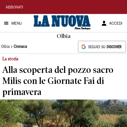
La
ABBONATI
Nuova
MENU
ACCEDI
Sardegna
Olbia
Olbia
Cronaca
SEGUICI SU
DISCOVER
La storia
Alla scoperta del pozzo sacro
Milis con le Giornate Fai di
primavera