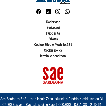
Redazione
Scriveteci
Pubblicità
Privacy
Codice Etico e Modello 231
Cookie policy
Termini e condizioni
Sae Sardegna SpA – sede legale Zona industriale Predda Niedda strada 31 ,
07100 Sassari, - Capitale sociale Euro 6.000.000 – R.E.A. SS – 213461 –