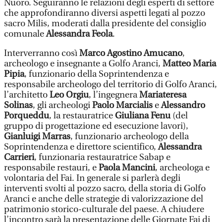
Nuoro. Seguiranno le relazioni degli esperti di settore
che approfondiranno diversi aspetti legati al pozzo
sacro Milis, moderati dalla presidente del consiglio
comunale
Alessandra Feola
.
Interverranno così
Marco Agostino Amucano
,
archeologo e insegnante a Golfo Aranci,
Matteo Maria
Pipia
, funzionario della Soprintendenza e
responsabile archeologo del territorio di Golfo Aranci,
l’architetto
Leo Orgiu
, l’ingegnera
Mariateresa
Solinas
, gli archeologi
Paolo Marcialis
e
Alessandro
Porqueddu
, la restauratrice
Giuliana Fenu
(del
gruppo di progettazione ed esecuzione lavori),
Gianluigi Marras
, funzionario archeologo della
Soprintendenza e direttore scientifico,
Alessandra
Carrieri
, funzionaria restauratrice Sabap e
responsabile restauri, e
Paola Mancini
, archeologa e
volontaria del Fai. In generale si parlerà degli
interventi svolti al pozzo sacro, della storia di Golfo
Aranci e anche delle strategie di valorizzazione del
patrimonio storico-culturale del paese. A chiudere
l’incontro sarà la presentazione delle Giornate Fai di