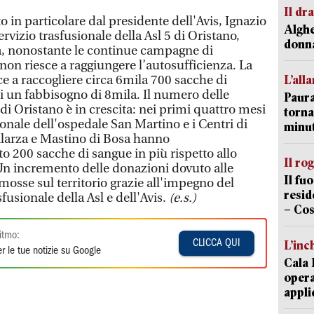
Il d
o in particolare dal presidente dell'Avis, Ignazio
Alghe
servizio trasfusionale della Asl 5 di Oristano,
donna
a, nonostante le continue campagne di
non riesce a raggiungere l’autosufficienza. La
ce a raccogliere circa 6mila 700 sacche di
L’all
di un fabbisogno di 8mila. Il numero delle
Paura
di Oristano è in crescita: nei primi quattro mesi
torna
ionale dell'ospedale San Martino e i Centri di
minut
ilarza e Mastino di Bosa hanno
 200 sacche di sangue in più rispetto allo
Il ro
Un incremento delle donazioni dovuto alle
Il fu
mosse sul territorio grazie all'impegno del
resid
fusionale della Asl e dell'Avis.
(e.s.)
– Cos
itmo:
CLICCA QUI
L’inc
r le tue notizie su Google
Cala 
opera
appli