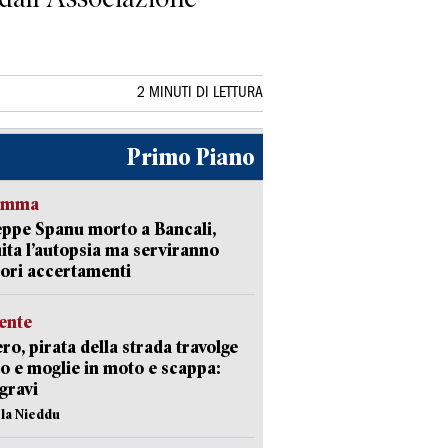
2 MINUTI DI LETTURA
Primo Piano
ramma
ppe Spanu morto a Bancali,
ita l’autopsia ma serviranno
iori accertamenti
ente
ro, pirata della strada travolge
o e moglie in moto e scappa:
gravi
ola Nieddu