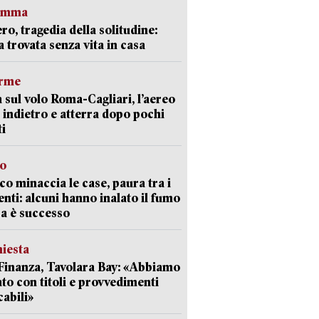
ramma
ro, tragedia della solitudine:
 trovata senza vita in casa
arme
 sul volo Roma-Cagliari, l’aereo
 indietro e atterra dopo pochi
i
go
oco minaccia le case, paura tra i
enti: alcuni hanno inalato il fumo
a è successo
hiesta
Finanza, Tavolara Bay: «Abbiamo
to con titoli e provvedimenti
cabili»