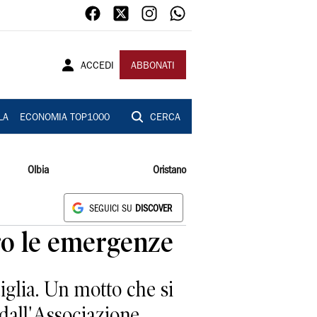
ACCEDI
ABBONATI
LA
ECONOMIA TOP1000
CERCA
Olbia
Oristano
SEGUICI SU
DISCOVER
tro le emergenze
iglia. Un motto che si
 dall'Associazione