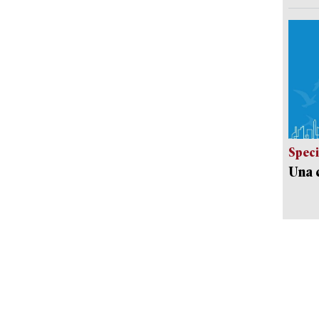
Speci
Una c