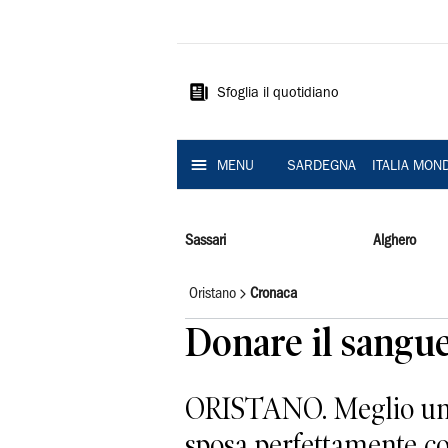
La
Nuova
Sardegna
Sfoglia il quotidiano
MENU
SARDEGNA
ITALIA MON
Sassari
Alghero
Oristano
Cronaca
Donare il sangue
ORISTANO. Meglio una s
sposa perfettamente con