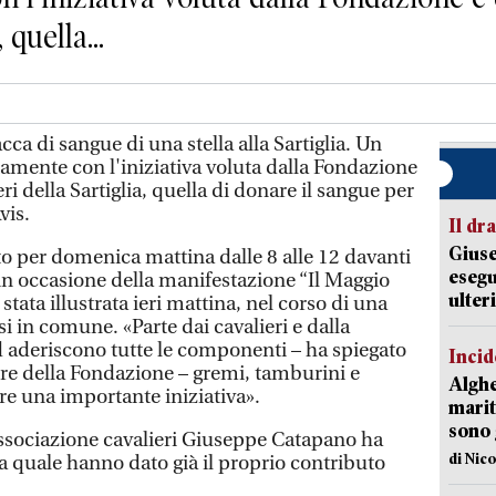
 quella...
a di sangue di una stella alla Sartiglia. Un
tamente con l'iniziativa voluta dalla Fondazione
ri della Sartiglia, quella di donare il sangue per
vis.
Il d
Giuse
 per domenica mattina dalle 8 alle 12 davanti
esegu
 in occasione della manifestazione “Il Maggio
ulter
 stata illustrata ieri mattina, nel corso di una
 in comune. «Parte dai cavalieri e dalla
d aderiscono tutte le componenti – ha spiegato
Incid
re della Fondazione – gremi, tamburini e
Alghe
re una importante iniziativa».
marit
sono 
associazione cavalieri Giuseppe Catapano ha
di Nic
lla quale hanno dato già il proprio contributo