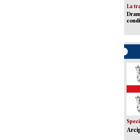
La tr
Dramm
condi
Speci
Arci