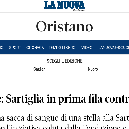
Oristano
DO
SPORT
CRONACA
TEMPO LIBERO
VIDEO
LANUOVA@SCUO
SCEGLI L'EDIZIONE
Cagliari
Nuoro
: Sartiglia in prima fila con
acca di sangue di una stella alla Sart
 l'iniziativa voluta dalla Fondazione e