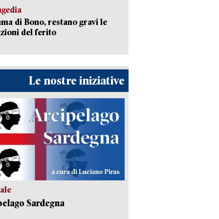
agedia
a di Bono, restano gravi le
zioni del ferito
Le nostre iniziative
ale
pelago Sardegna