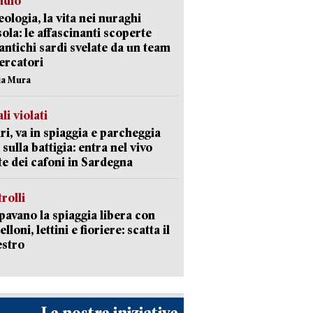
udio
ologia, la vita nei nuraghi
isola: le affascinanti scoperte
 antichi sardi svelate da un team
cercatori
nia Mura
li violati
ri, va in spiaggia e parcheggia
 sulla battigia: entra nel vivo
ate dei cafoni in Sardegna
trolli
avano la spiaggia libera con
loni, lettini e fioriere: scatta il
estro