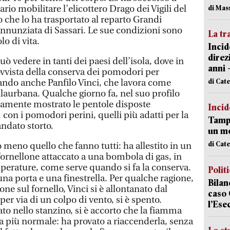
rio mobilitare l’elicottero Drago dei Vigili del
di Mas
 che lo ha trasportato al reparto Grandi
Annunziata di Sassari. Le sue condizioni sono
La tr
lo di vita.
Incid
direz
ò vedere in tanti dei paesi dell’isola, dove in
anni 
ovvista della conserva dei pomodori per
di Cat
rando anche Panfilo Vinci, che lavora come
laurbana. Qualche giorno fa, nel suo profilo
samente mostrato le pentole disposte
Incid
 con i pomodori perini, quelli più adatti per la
Tampo
andato storto.
un mo
di Cat
o meno quello che fanno tutti: ha allestito in un
 fornellone attaccato a una bombola di gas, in
mperature, come serve quando si fa la conserva.
Polit
una porta e una finestrella. Per qualche ragione,
Bilan
ne sul fornello, Vinci si è allontanato dal
caso 
 per via di un colpo di vento, si è spento.
l’Ese
to nello stanzino, si è accorto che la fiamma
sa più normale: ha provato a riaccenderla, senza