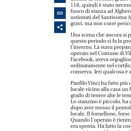
118, quindi è stato necessa
fuoco di stanza ad Alghero
ustionati del Santissima 
gravi, ma non corre perico
Una scena che ancora si pu
questo periodo si fa la pr
l’inverno. La stava prepa
operaio nel Comune di Vil
Facebook, aveva orgoglio
ordinatamente nel cortile,
conserva. Ieri qualcosa è 
Panfilo Vinci ha fatto più 
locale vicino alla casa un
grado di tenere alte le te
Lo stanzino è piccolo, ha 
dopo aver messo il pentolo
locale. Il fornellone, forse
Quando l’operaio è rientra
era spenta. Ha fatto la co