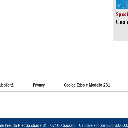
Speci
Una c
ubblicità
Privacy
Codice Etico e Modello 231
ale Predda Niedda strada 31 , 07100 Sassari, - Capitale sociale Euro 6.000.