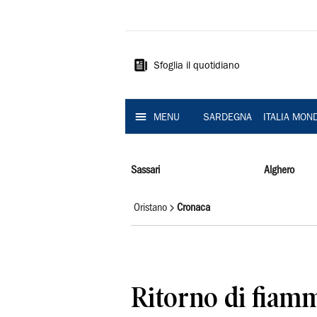
La
Nuova
Sardegna
Sfoglia il quotidiano
MENU
SARDEGNA
ITALIA MON
Sassari
Alghero
Oristano
Cronaca
Ritorno di fiam