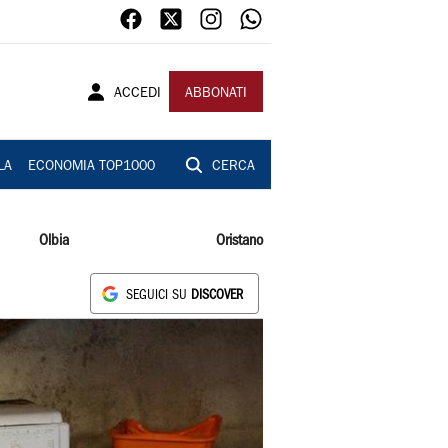
ACCEDI
ABBONATI
LA
ECONOMIA TOP1000
CERCA
Olbia
Oristano
SEGUICI SU
DISCOVER