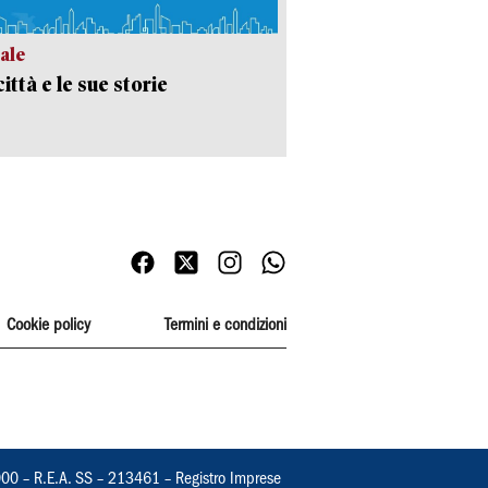
ale
ittà e le sue storie
Cookie policy
Termini e condizioni
000 – R.E.A. SS – 213461 – Registro Imprese