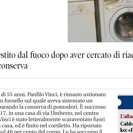
stito dal fuoco dopo aver cercato di ri
 conserva
55 anni, Panfilo Vinci, è rimasto ustionato
un fornello sul quale aveva sistemato un
parando la conserva di pomodori. È successo
 17, in una casa di via Umberto, nel centro
L’all
 Vinci è stato letteralmente scaraventato fuori
Caldo
 casa, ed è finito nel cortiletto. Ha riportato
ko: «
ul 40 per cento del corpo. Lo ha soccorso il