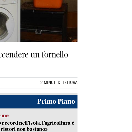
accendere un fornello
2 MINUTI DI LETTURA
Primo Piano
arme
 record nell’isola, l’agricoltura è
I ristori non bastano»