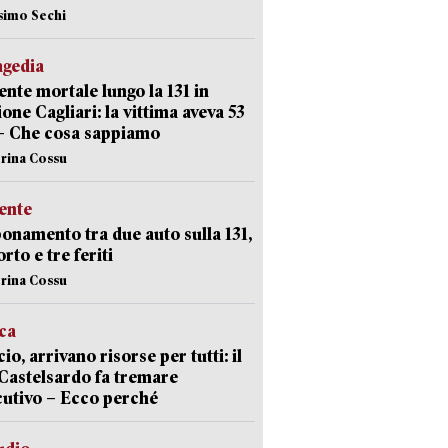
simo Sechi
agedia
ente mortale lungo la 131 in
ione Cagliari: la vittima aveva 53
– Che cosa sappiamo
erina Cossu
ente
namento tra due auto sulla 131,
rto e tre feriti
erina Cossu
ica
cio, arrivano risorse per tutti: il
Castelsardo fa tremare
cutivo – Ecco perché