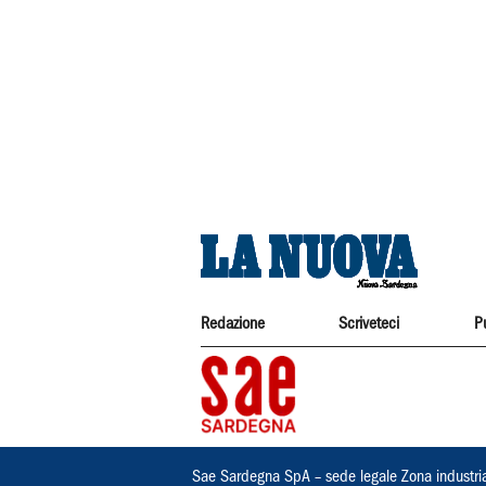
Redazione
Scriveteci
P
Sae Sardegna SpA – sede legale Zona industri