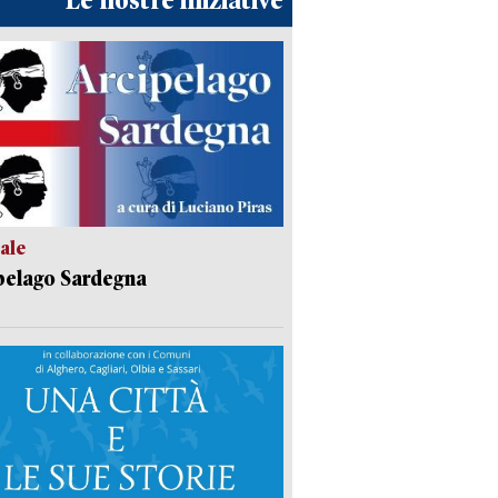
Le nostre iniziative
ale
pelago Sardegna