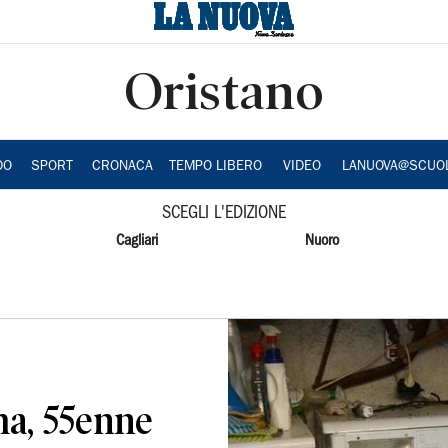
Oristano
DO
SPORT
CRONACA
TEMPO LIBERO
VIDEO
LANUOVA@SCUO
SCEGLI L'EDIZIONE
Cagliari
Nuoro
ma, 55enne