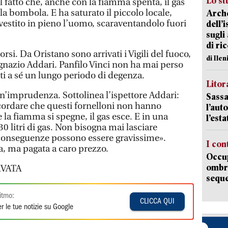
Lo st
l fatto che, anche con la fiamma spenta, il gas
la bombola. E ha saturato il piccolo locale,
Arche
vestito in pieno l’uomo, scaraventandolo fuori
dell’
sugli
di ri
orsi. Da Oristano sono arrivati i Vigili del fuoco,
di Ile
Ignazio Addari. Panfilo Vinci non ha mai perso
i a sé un lungo periodo di degenza.
Litora
un’imprudenza. Sottolinea l’ispettore Addari:
Sassa
icordare che questi fornelloni non hanno
l’auto
e la fiamma si spegne, il gas esce. E in una
l’est
0 litri di gas. Non bisogna mai lasciare
e conseguenze possono essere gravissime».
I con
, ma pagata a caro prezzo.
Occup
ombrel
VATA
sequ
itmo:
CLICCA QUI
r le tue notizie su Google