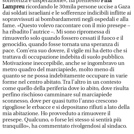
sofferenza e disperazione», ha premesso
Pina
Lampreu
ricordando le 30mila persone uccise a Gaza
dai soldati israeliani e le sofferenze indicibili inflitte ai
sopravvissuti ai bombardamenti negli ospedali e alla
fame. «Questo volevo raccontare con il mio presepe –
ha ribadito l’autrice –. Mi sono ripromessa di
rimuoverlo solo quando fossero cessati il fuoco e il
genocidio, quando fosse tornata una speranza di
pace. Com’era suo dovere, il vigile mi ha detto che si
trattava di occupazione indebita di suolo pubblico.
Motivazione ineccepibile, anche se ingombravo un
metro quadro del marciapiede, molto meno di
quanto se ne possa indebitamente occupare in varie
forme nel centro abitato. Tra l’altro in un contesto
come quello della periferia dove io abito, dove risulta
perfino rischioso camminare sul marciapiede
sconnesso, dove per quasi tutto l’anno crescono
rigogliose le erbacce e si depositano rifiuti a lato della
mia abitazione. Ho provveduto a rimuovere il
presepe. Qualcuno, o forse lei stesso si sentirà più
tranquillo», ha commentato rivolgendosi al sindaco.