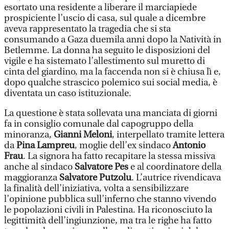
esortato una residente a liberare il marciapiede
prospiciente l’uscio di casa, sul quale a dicembre
aveva rappresentato la tragedia che si sta
consumando a Gaza duemila anni dopo la Natività in
Betlemme. La donna ha seguito le disposizioni del
vigile e ha sistemato l’allestimento sul muretto di
cinta del giardino, ma la faccenda non si è chiusa lì e,
dopo qualche strascico polemico sui social media, è
diventata un caso istituzionale.
La questione è stata sollevata una manciata di giorni
fa in consiglio comunale dal capogruppo della
minoranza,
Gianni Meloni
, interpellato tramite lettera
da
Pina Lampreu
, moglie dell’ex sindaco
Antonio
Frau
. La signora ha fatto recapitare la stessa missiva
anche al sindaco
Salvatore Pes
e al coordinatore della
maggioranza
Salvatore Putzolu
. L’autrice rivendicava
la finalità dell’iniziativa, volta a sensibilizzare
l’opinione pubblica sull’inferno che stanno vivendo
le popolazioni civili in Palestina. Ha riconosciuto la
legittimità dell’ingiunzione, ma tra le righe ha fatto