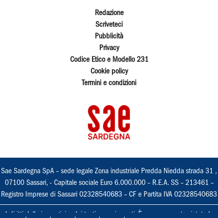
Redazione
Scriveteci
Pubblicità
Privacy
Codice Etico e Modello 231
Cookie policy
Termini e condizioni
Sae Sardegna SpA – sede legale Zona industriale Predda Niedda strada 31 ,
07100 Sassari, - Capitale sociale Euro 6.000.000 – R.E.A. SS – 213461 –
Registro Imprese di Sassari 02328540683 – CF e Partita IVA 02328540683
I diritti delle immagini e dei testi sono riservati. È espressamente vietata la