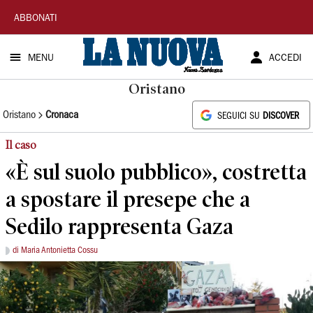
La
ABBONATI
Nuova
MENU
ACCEDI
Sardegna
Oristano
Oristano
Cronaca
SEGUICI SU
DISCOVER
Il caso
«È sul suolo pubblico», costretta
a spostare il presepe che a
Sedilo rappresenta Gaza
di Maria Antonietta Cossu