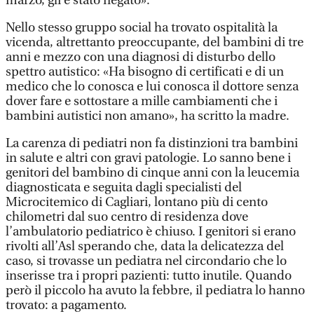
marzo, gli è stato negato».
Nello stesso gruppo social ha trovato ospitalità la
vicenda, altrettanto preoccupante, del bambini di tre
anni e mezzo con una diagnosi di disturbo dello
spettro autistico: «Ha bisogno di certificati e di un
medico che lo conosca e lui conosca il dottore senza
dover fare e sottostare a mille cambiamenti che i
bambini autistici non amano», ha scritto la madre.
La carenza di pediatri non fa distinzioni tra bambini
in salute e altri con gravi patologie. Lo sanno bene i
genitori del bambino di cinque anni con la leucemia
diagnosticata e seguita dagli specialisti del
Microcitemico di Cagliari, lontano più di cento
chilometri dal suo centro di residenza dove
l’ambulatorio pediatrico è chiuso. I genitori si erano
rivolti all’Asl sperando che, data la delicatezza del
caso, si trovasse un pediatra nel circondario che lo
inserisse tra i propri pazienti: tutto inutile. Quando
però il piccolo ha avuto la febbre, il pediatra lo hanno
trovato: a pagamento.