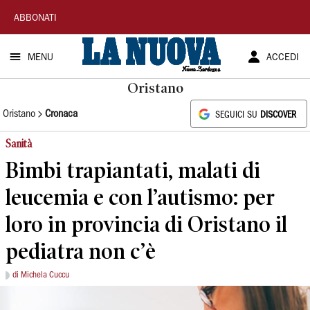
La
ABBONATI
Nuova
MENU
ACCEDI
Sardegna
Oristano
Oristano
Cronaca
SEGUICI SU
DISCOVER
Sanità
Bimbi trapiantati, malati di
leucemia e con l’autismo: per
loro in provincia di Oristano il
pediatra non c’è
di Michela Cuccu