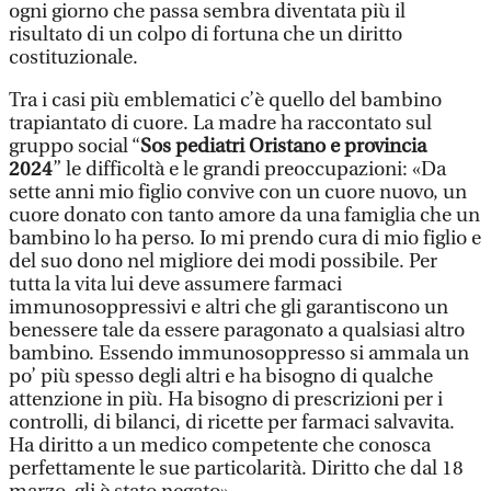
ogni giorno che passa sembra diventata più il
risultato di un colpo di fortuna che un diritto
costituzionale.
Tra i casi più emblematici c’è quello del bambino
trapiantato di cuore. La madre ha raccontato sul
gruppo social “
Sos pediatri Oristano e provincia
2024
” le difficoltà e le grandi preoccupazioni: «Da
sette anni mio figlio convive con un cuore nuovo, un
cuore donato con tanto amore da una famiglia che un
bambino lo ha perso. Io mi prendo cura di mio figlio e
del suo dono nel migliore dei modi possibile. Per
tutta la vita lui deve assumere farmaci
immunosoppressivi e altri che gli garantiscono un
benessere tale da essere paragonato a qualsiasi altro
bambino. Essendo immunosoppresso si ammala un
po’ più spesso degli altri e ha bisogno di qualche
attenzione in più. Ha bisogno di prescrizioni per i
controlli, di bilanci, di ricette per farmaci salvavita.
Ha diritto a un medico competente che conosca
perfettamente le sue particolarità. Diritto che dal 18