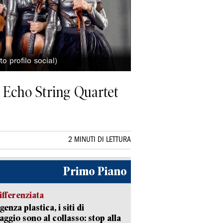
to profilo social)
er Echo String Quartet
2 MINUTI DI LETTURA
Primo Piano
ifferenziata
enza plastica, i siti di
aggio sono al collasso: stop alla