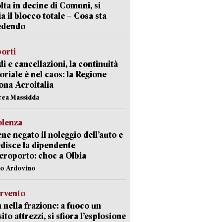
lta in decine di Comuni, si
ia il blocco totale – Cosa sta
edendo
orti
di e cancellazioni, la continuità
toriale è nel caos: la Regione
ona Aeroitalia
rea Massidda
olenza
ene negato il noleggio dell’auto e
disce la dipendente
aeroporto: choc a Olbia
lo Ardovino
ervento
 nella frazione: a fuoco un
ito attrezzi, si sfiora l’esplosione