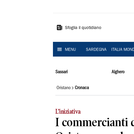
La
Nuova
Sardegna
Sfoglia il quotidiano
MENU
SARDEGNA
ITALIA MON
Sassari
Alghero
Oristano
Cronaca
L’iniziativa
I commercianti d