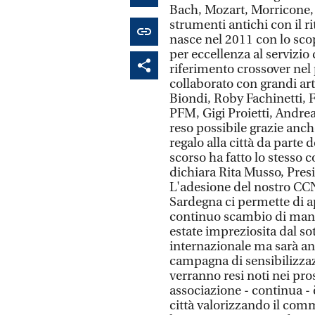
Bach, Mozart, Morricone, P
strumenti antichi con il r
nasce nel 2011 con lo sco
per eccellenza al servizi
riferimento crossover nel
collaborato con grandi art
Biondi, Roby Fachinetti, F
PFM, Gigi Proietti, Andrea 
reso possibile grazie anc
regalo alla città da parte
scorso ha fatto lo stesso 
dichiara Rita Musso, Pres
L'adesione del nostro CC
Sardegna ci permette di ap
continuo scambio di manif
estate impreziosita dal so
internazionale ma sarà an
campagna di sensibilizzazi
verranno resi noti nei pros
associazione - continua - 
città valorizzando il comm