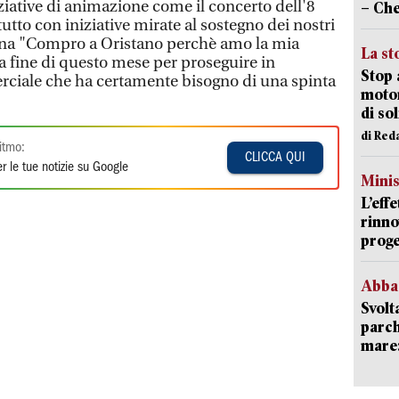
iative di animazione come il concerto dell'8
– Che
tto con iniziative mirate al sostegno dei nostri
na "Compro a Oristano perchè amo la mia
La st
lla fine di questo mese per proseguire in
Stop 
ciale che ha certamente bisogno di una spinta
motor
di so
di Red
itmo:
CLICCA QUI
r le tue notizie su Google
Mini
L’eff
rinno
proge
Abba
Svolt
parch
mare: 