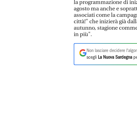
la programmazione di iniz
agosto ma anche e soprattu
associati come la campag
città!" che inizierà già da
autunno, stagione commer
in più".
Non lasciare decidere l'algor
scegli
La Nuova Sardegna
pe