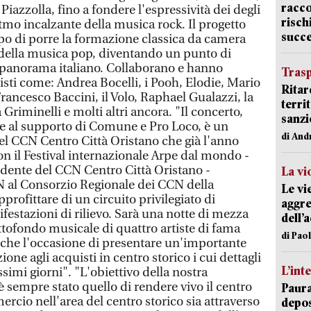
racco
iazzolla, fino a fondere l'espressività dei degli
risch
itmo incalzante della musica rock. Il progetto
succ
po di porre la formazione classica da camera
o della musica pop, diventando un punto di
 panorama italiano. Collaborano e hanno
Trasp
isti come: Andrea Bocelli, i Pooh, Elodie, Mario
Ritar
rancesco Baccini, il Volo, Raphael Gualazzi, la
terri
Griminelli e molti altri ancora. "Il concerto,
sanzi
he al supporto di Comune e Pro Loco, è un
di And
 del CCN Centro Città Oristano che già l'anno
con il Festival internazionale Arpe dal mondo -
idente del CCN Centro Città Oristano -
La vi
N al Consorzio Regionale dei CCN della
Le vi
profittare di un circuito privilegiato di
aggre
estazioni di rilievo. Sarà una notte di mezza
dell’
ttofondo musicale di quattro artiste di fama
di Pao
che l'occasione di presentare un'importante
one agli acquisti in centro storico i cui dettagli
L’int
simi giorni". "L'obiettivo della nostra
è sempre stato quello di rendere vivo il centro
Paura
ercio nell'area del centro storico sia attraverso
depos