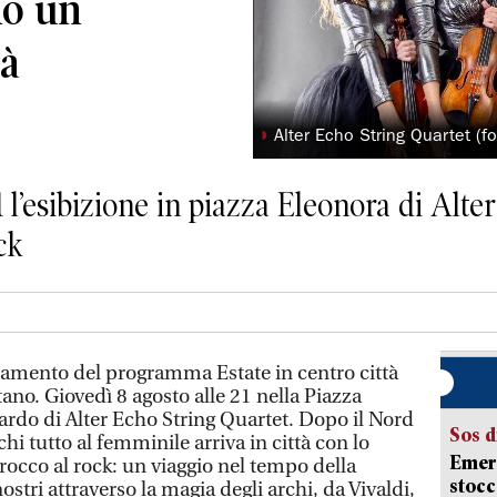
no un
tà
◗
Alter Echo String Quartet (fo
1 l’esibizione in piazza Eleonora di Alt
ck
mento del programma Estate in centro città
ano. Giovedì 8 agosto alle 21 nella Piazza
sardo di Alter Echo String Quartet. Dopo il Nord
Sos d
hi tutto al femminile arriva in città con lo
Emerg
rocco al rock: un viaggio nel tempo della
stocc
ostri attraverso la magia degli archi, da Vivaldi,