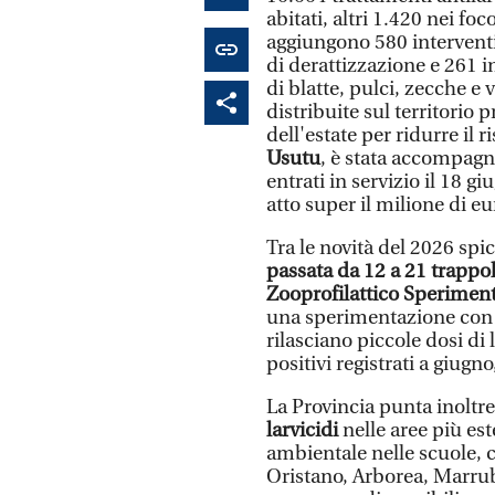
abitati, altri 1.420 nei foc
aggiungono 580 interventi
di derattizzazione e 261 in
di blatte, pulci, zecche e
distribuite sul territorio pr
dell'estate per ridurre il r
Usutu
, è stata accompagna
entrati in servizio il 18 g
atto super il milione di eu
Tra le novità del 2026 sp
passata da 12 a 21 trappol
Zooprofilattico Speriment
una sperimentazione co
rilasciano piccole dosi di l
positivi registrati a giugn
La Provincia punta inoltre 
larvicidi
nelle aree più es
ambientale nelle scuole, c
Oristano, Arborea, Marrub