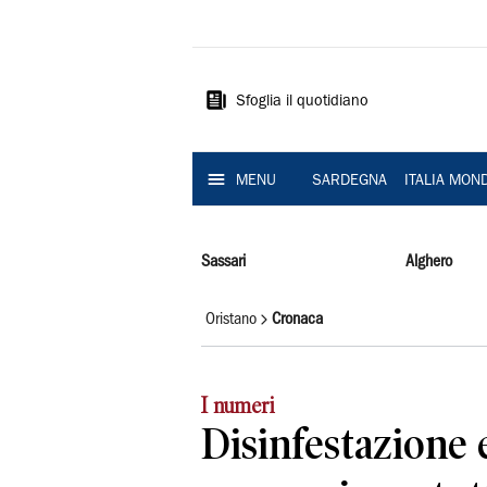
La
Nuova
Sardegna
Sfoglia il quotidiano
MENU
SARDEGNA
ITALIA MON
Sassari
Alghero
Oristano
Cronaca
I numeri
Disinfestazione 