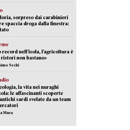
so
doria, sorpreso dai carabinieri
e spaccia droga dalla finestra:
tato
arme
 record nell’isola, l’agricoltura è
I ristori non bastano»
simo Sechi
udio
ologia, la vita nei nuraghi
isola: le affascinanti scoperte
 antichi sardi svelate da un team
cercatori
nia Mura