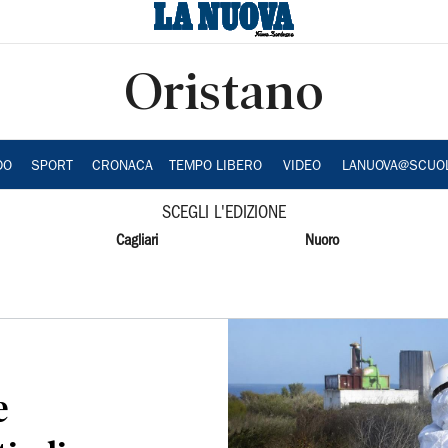
Oristano
DO
SPORT
CRONACA
TEMPO LIBERO
VIDEO
LANUOVA@SCUO
SCEGLI L'EDIZIONE
Cagliari
Nuoro
e