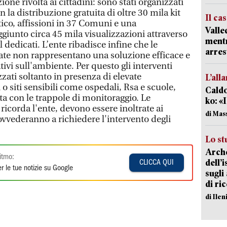
one rivolta ai cittadini: sono stati organizzati
on la distribuzione gratuita di oltre 30 mila kit
Il ca
ico, affissioni in 37 Comuni e una
Valle
iunto circa 45 mila visualizzazioni attraverso
mentr
al dedicati. L’ente ribadisce infine che le
arres
zate non rappresentano una soluzione efficace e
tivi sull'ambiente. Per questo gli interventi
zati soltanto in presenza di elevate
L’all
 o siti sensibili come ospedali, Rsa e scuole,
Caldo
ta con le trappole di monitoraggio. Le
ko: «
 ricorda l'ente, devono essere inoltrate ai
di Mas
ovvederanno a richiedere l'intervento degli
Lo st
Arche
itmo:
dell’
CLICCA QUI
r le tue notizie su Google
sugli
di ri
di Ile