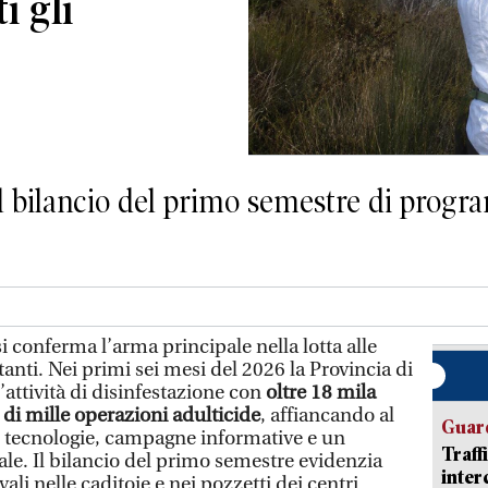
i gli
il bilancio del primo semestre di progr
i conferma l’arma principale nella lotta alle
stanti. Nei primi sei mesi del 2026 la Provincia di
’attività di disinfestazione con
oltre 18 mila
ù di mille operazioni adulticide
, affiancando al
Guard
ve tecnologie, campagne informative e un
Traff
le. Il bilancio del primo semestre evidenzia
inter
ali nelle caditoie e nei pozzetti dei centri