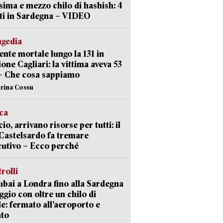
sima e mezzo chilo di hashish: 4
ti in Sardegna – VIDEO
agedia
ente mortale lungo la 131 in
ione Cagliari: la vittima aveva 53
– Che cosa sappiamo
erina Cossu
ica
cio, arrivano risorse per tutti: il
Castelsardo fa tremare
cutivo – Ecco perché
trolli
bai a Londra fino alla Sardegna
aggio con oltre un chilo di
le: fermato all’aeroporto e
ato