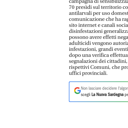
campagna di sensibilizzazi
70 presìdi sul territorio c
antilarvali per uso domest
comunicazione che ha ragg
sito internet e canali soci
disinfestazioni generaliz
possono avere effetti nega
adulticidi vengono autoriz
infestazioni, grandi eventi
dopo una verifica effettua
segnalazioni dei cittadini,
rispettivi Comuni, che pr
uffici provinciali.
Non lasciare decidere l'algor
scegli
La Nuova Sardegna
pe