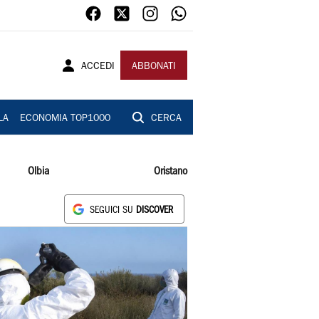
ACCEDI
ABBONATI
LA
ECONOMIA TOP1000
CERCA
Olbia
Oristano
SEGUICI SU
DISCOVER