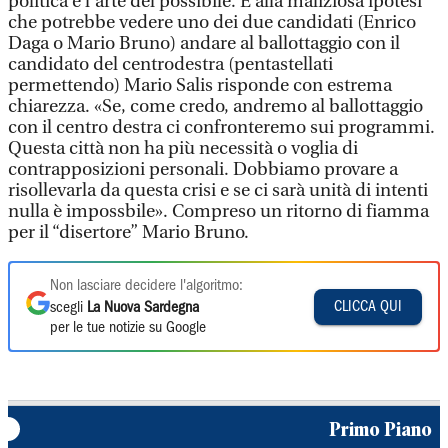
politica è l’arte del possibile. E alla maliziosa ipotesi
che potrebbe vedere uno dei due candidati (Enrico
Daga o Mario Bruno) andare al ballottaggio con il
candidato del centrodestra (pentastellati
permettendo) Mario Salis risponde con estrema
chiarezza. «Se, come credo, andremo al ballottaggio
con il centro destra ci confronteremo sui programmi.
Questa città non ha più necessità o voglia di
contrapposizioni personali. Dobbiamo provare a
risollevarla da questa crisi e se ci sarà unità di intenti
nulla è impossbile». Compreso un ritorno di fiamma
per il “disertore” Mario Bruno.
Non lasciare decidere l'algoritmo:
CLICCA QUI
scegli
La Nuova Sardegna
per le tue notizie su Google
Primo Piano