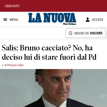
La
ABBONATI
Nuova
MENU
ACCEDI
Sardegna
SEGUICI SU
DISCOVER
Salis: Bruno cacciato? No, ha
deciso lui di stare fuori dal Pd
di Pinuccio Saba