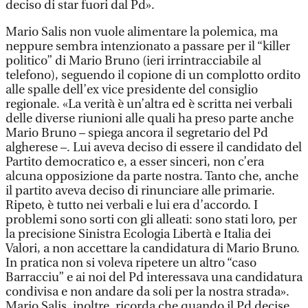
deciso di star fuori dal Pd».
Mario Salis non vuole alimentare la polemica, ma
neppure sembra intenzionato a passare per il “killer
politico” di Mario Bruno (ieri irrintracciabile al
telefono), seguendo il copione di un complotto ordito
alle spalle dell’ex vice presidente del consiglio
regionale. «La verità è un’altra ed è scritta nei verbali
delle diverse riunioni alle quali ha preso parte anche
Mario Bruno – spiega ancora il segretario del Pd
algherese –. Lui aveva deciso di essere il candidato del
Partito democratico e, a esser sinceri, non c’era
alcuna opposizione da parte nostra. Tanto che, anche
il partito aveva deciso di rinunciare alle primarie.
Ripeto, è tutto nei verbali e lui era d’accordo. I
problemi sono sorti con gli alleati: sono stati loro, per
la precisione Sinistra Ecologia Libertà e Italia dei
Valori, a non accettare la candidatura di Mario Bruno.
In pratica non si voleva ripetere un altro “caso
Barracciu” e ai noi del Pd interessava una candidatura
condivisa e non andare da soli per la nostra strada».
Mario Salis, inoltre, ricorda che quando il Pd decise