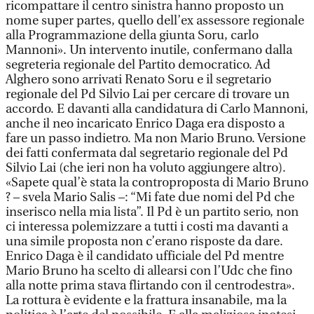
ricompattare il centro sinistra hanno proposto un
nome super partes, quello dell’ex assessore regionale
alla Programmazione della giunta Soru, carlo
Mannoni». Un intervento inutile, confermano dalla
segreteria regionale del Partito democratico. Ad
Alghero sono arrivati Renato Soru e il segretario
regionale del Pd Silvio Lai per cercare di trovare un
accordo. E davanti alla candidatura di Carlo Mannoni,
anche il neo incaricato Enrico Daga era disposto a
fare un passo indietro. Ma non Mario Bruno. Versione
dei fatti confermata dal segretario regionale del Pd
Silvio Lai (che ieri non ha voluto aggiungere altro).
«Sapete qual’è stata la controproposta di Mario Bruno
? – svela Mario Salis –: “Mi fate due nomi del Pd che
inserisco nella mia lista”. Il Pd è un partito serio, non
ci interessa polemizzare a tutti i costi ma davanti a
una simile proposta non c’erano risposte da dare.
Enrico Daga è il candidato ufficiale del Pd mentre
Mario Bruno ha scelto di allearsi con l’Udc che fino
alla notte prima stava flirtando con il centrodestra».
La rottura è evidente e la frattura insanabile, ma la