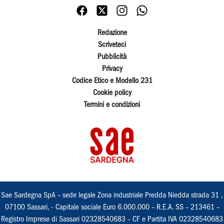
Redazione
Scriveteci
Pubblicità
Privacy
Codice Etico e Modello 231
Cookie policy
Termini e condizioni
Sae Sardegna SpA – sede legale Zona industriale Predda Niedda strada 31 ,
07100 Sassari, - Capitale sociale Euro 6.000.000 – R.E.A. SS – 213461 –
Registro Imprese di Sassari 02328540683 – CF e Partita IVA 02328540683