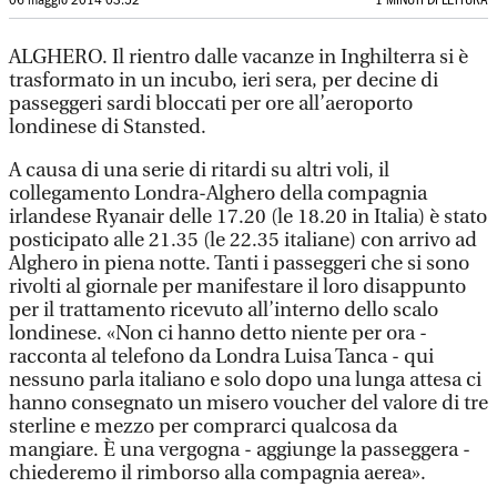
06 maggio 2014 03:52
1 MINUTI DI LETTURA
ALGHERO. Il rientro dalle vacanze in Inghilterra si è
trasformato in un incubo, ieri sera, per decine di
passeggeri sardi bloccati per ore all’aeroporto
londinese di Stansted.
A causa di una serie di ritardi su altri voli, il
collegamento Londra-Alghero della compagnia
irlandese Ryanair delle 17.20 (le 18.20 in Italia) è stato
posticipato alle 21.35 (le 22.35 italiane) con arrivo ad
Alghero in piena notte. Tanti i passeggeri che si sono
rivolti al giornale per manifestare il loro disappunto
per il trattamento ricevuto all’interno dello scalo
londinese. «Non ci hanno detto niente per ora -
racconta al telefono da Londra Luisa Tanca - qui
nessuno parla italiano e solo dopo una lunga attesa ci
hanno consegnato un misero voucher del valore di tre
sterline e mezzo per comprarci qualcosa da
mangiare. È una vergogna - aggiunge la passeggera -
chiederemo il rimborso alla compagnia aerea».