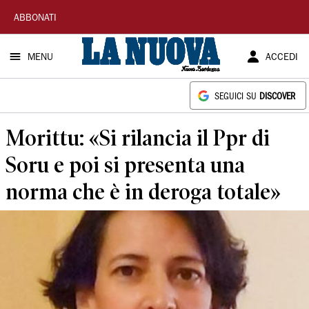
La
ABBONATI
Nuova
MENU
ACCEDI
Sardegna
SEGUICI SU
DISCOVER
Morittu: «Si rilancia il Ppr di
Soru e poi si presenta una
norma che è in deroga totale»