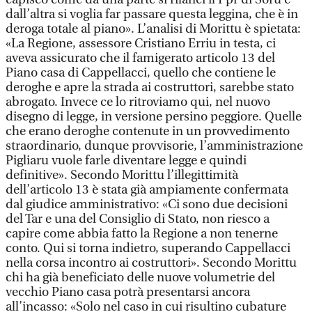
dall’altra si voglia far passare questa leggina, che è in
deroga totale al piano». L’analisi di Morittu è spietata:
«La Regione, assessore Cristiano Erriu in testa, ci
aveva assicurato che il famigerato articolo 13 del
Piano casa di Cappellacci, quello che contiene le
deroghe e apre la strada ai costruttori, sarebbe stato
abrogato. Invece ce lo ritroviamo qui, nel nuovo
disegno di legge, in versione persino peggiore. Quelle
che erano deroghe contenute in un provvedimento
straordinario, dunque provvisorie, l’amministrazione
Pigliaru vuole farle diventare legge e quindi
definitive». Secondo Morittu l’illegittimità
dell’articolo 13 è stata già ampiamente confermata
dal giudice amministrativo: «Ci sono due decisioni
del Tar e una del Consiglio di Stato, non riesco a
capire come abbia fatto la Regione a non tenerne
conto. Qui si torna indietro, superando Cappellacci
nella corsa incontro ai costruttori». Secondo Morittu
chi ha già beneficiato delle nuove volumetrie del
vecchio Piano casa potrà presentarsi ancora
all’incasso: «Solo nel caso in cui risultino cubature